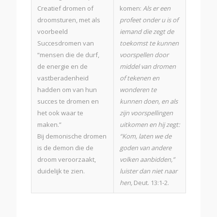
Creatief dromen of
komen:
Als er een
droomsturen, met als
profeet onder u is of
voorbeeld
iemand die zegt de
Succesdromen van
toekomst te kunnen
“mensen die de durf,
voorspellen door
de energie en de
middel van dromen
vastberadenheid
of tekenen en
hadden om van hun
wonderen te
succes te dromen en
kunnen doen, en als
het ook waar te
zijn voorspellingen
maken.”
uitkomen en hij zegt:
Bij demonische dromen
“Kom, laten we de
is de demon die de
goden van andere
droom veroorzaakt,
volken aanbidden,”
duidelijk te zien.
luister dan niet naar
hen,
Deut. 13:1-2.