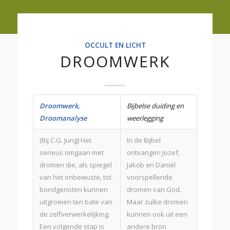
OCCULT EN LICHT
DROOMWERK
Droomwerk,
Bijbelse duiding en
Droomanalyse
weerlegging
(Bij C.G. Jung) Het
In de Bijbel
serieus omgaan met
ontvangen Jozef,
dromen die, als spiegel
Jakob en Daniël
van het onbewuste, tot
voorspellende
bondgenoten kunnen
dromen van God.
uitgroeien ten bate van
Maar zulke dromen
de zelfverwerkelijking.
kunnen ook uit een
Een volgende stap is
andere bron