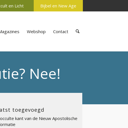
cult en Licht
Bijbel en New Age
Magazines
Webshop
Contact
utie? Nee!
atst toegevoegd
occulte kant van de Nieuw Apostolische
ormatie