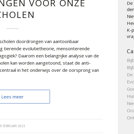
INGEN VOOR ONZE
De 
den
CHOLEN
Nie
Hed
K-p
vra
e scholen doordrongen van aantoonbaar
elig tierende evolutietheorie, mensonterende
Ca
agogiek? Daarom een belangrijke analyse van de
Bij
holen kan worden aangetoond, staat de anti-
Bij
e centraal in het onderwijs over de oorsprong van
De 
Evo
Go
Hui
Lees meer
Nie
Occ
Ont
9 FEBRUARI 2023