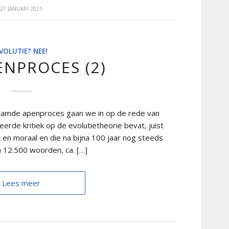
27 JANUARI 2021
VOLUTIE? NEE!
ENPROCES (2)
naamde apenproces gaan we in op de rede van
rde kritiek op de evolutietheorie bevat, juist
 en moraal en die na bijna 100 jaar nog steeds
m 12.500 woorden, ca. […]
Lees meer