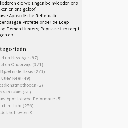
liederen die we zingen beïnvloeden ons
ken en ons geloof
uwe Apostolische Reformatie
endaagse Profetie onder de Loep
op Demon Hunters; Populaire film roept
gen op
tegorieën
bel en New Age
(97)
bel en Onderwijs
(371)
Bijbel in de Basis
(273)
lutie? Nee!
(49)
dsdienstmethoden
(2)
s van Islam
(80)
uw Apostolische Reformatie
(5)
ult en Licht
(256)
dek het leven
(3)