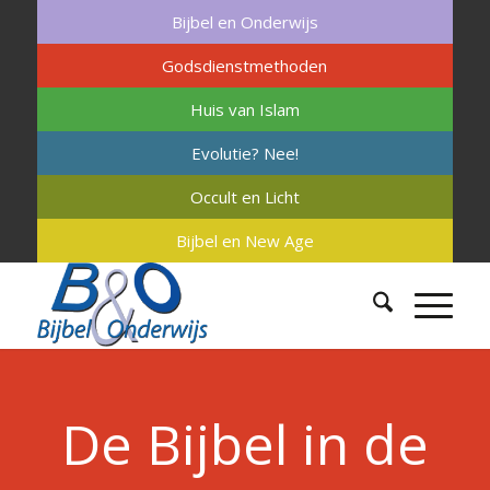
Bijbel en Onderwijs
Godsdienstmethoden
Huis van Islam
Evolutie? Nee!
Occult en Licht
Bijbel en New Age
De Bijbel in de