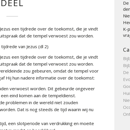
DEEL
De 
den
Nie
Hed
d Jezus een tijdrede over de toekomst, die je vindt
K-p
vra
’ uitspraak dat de tempel verwoest zou worden.
ijdrede van Jezus (dl 2)
Ca
d Jezus een tijdrede over de toekomst, die je vindt
Bij
’ uitspraak dat de tempel verwoest zou worden.
Bij
t wereldeinde zou gebeuren, omdat de tempel voor
De 
 gaf Hij hun nadere informatie over de toekomst:
Evo
Go
ouden verwoest worden. Dit gebeurde ongeveer
Hui
ou een eind komen aan de tempeldienst.
Nie
 de problemen in de wereld niet zouden
Occ
worden. Dat is nog steeds de tijd waarin wij nu
Ont
dtijd, een slotperiode van verdrukking en moeite