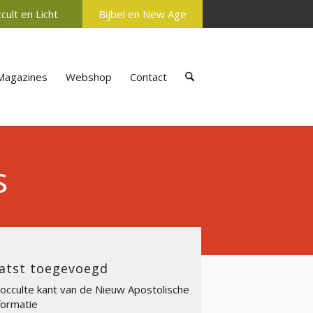
cult en Licht
Bijbel en New Age
Magazines
Webshop
Contact
s
atst toegevoegd
occulte kant van de Nieuw Apostolische
ormatie