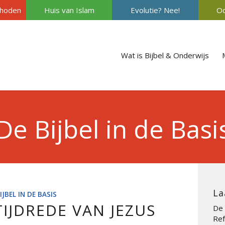
hoden
Huis van Islam
Evolutie? Nee!
Oc
Wat is Bijbel & Onderwijs
De Bijbel in de Basi
La
IJBEL IN DE BASIS
IJDREDE VAN JEZUS
De 
Ref