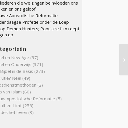
liederen die we zingen beïnvloeden ons
ken en ons geloof
uwe Apostolische Reformatie
endaagse Profetie onder de Loep
op Demon Hunters; Populaire film roept
gen op
tegorieën
bel en New Age
(97)
Lo
bel en Onderwijs
(371)
Bijbel in de Basis
(273)
lutie? Nee!
(49)
dsdienstmethoden
(2)
s van Islam
(80)
uw Apostolische Reformatie
(5)
ult en Licht
(256)
dek het leven
(3)