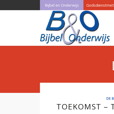
Bijbel en Onderwijs
Godsdienstmet
DE B
TOEKOMST – T