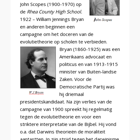
John Scopes (1900-1970) op
de
Rhea County High School.
1922 – William Jennings Bryan
en anderen beginnen een
campagne om het doceren van de
evolutietheorie op scholen te verbieden.
Bryan (1860-1925) was een
Amerikaans advocaat en
politicus en van 1913-1915
minister van Buiten-landse
Zaken. Voor de
Democratische Partij was
hij driemaal
presidentskandidaat. Na zijn verlies van de
campagne van 1900 spreekt hij regelmatig
tegen de evolutietheorie en voor een
striktere interpretatie van de Bijbel. Hij vond
o.a. dat Darwins theorieën de moraliteit
aantastten. In zijn strijd tegen het darwinisme