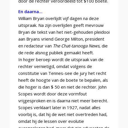
door de rechter veroordeeld tot $100 boete.
En daarna…
William Bryan overlijdt vijf dagen na deze
uitspraak. Na zijn overlijden geeft mevrouw
Bryan de tekst van het niet-gehouden pleidooi
aan Bryans vriend George Milton, president
en redacteur van
The Chat-tanooga News,
die
de rede alsnog publiek gemaakt heeft.
In hoger beroep wordt de uitspraak van de
rechter vernietigd, omdat volgens de
constitutie van Tennes-see de jury het recht
heeft de hoogte van de boete te bepalen, als
die hoger is dan $ 50 en niet de rechter. John
Scopes wordt door deze vormfout
vrijgesproken en is daarna niet meer berecht.
Scopes verklaart later in 1927, nadat alles
voorbij is, dat hij de wet niet overtreden had,
omdat hij de lessen over evolutie
overgeslagen had, maar dat zijn advocaten de