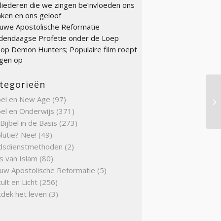
liederen die we zingen beïnvloeden ons
ken en ons geloof
uwe Apostolische Reformatie
endaagse Profetie onder de Loep
op Demon Hunters; Populaire film roept
gen op
tegorieën
bel en New Age
(97)
Ki
bel en Onderwijs
(371)
Bijbel in de Basis
(273)
lutie? Nee!
(49)
dsdienstmethoden
(2)
s van Islam
(80)
uw Apostolische Reformatie
(5)
ult en Licht
(256)
dek het leven
(3)