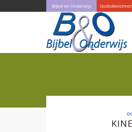
Bijbel en Onderwijs
Godsdienstmet
OC
KIN