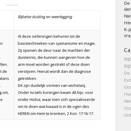
De 
den
Nie
Bijbelse duiding en weerlegging
Hed
K-p
vra
Al deze oefeningen behoren tot de
en
basistechnieken van sjamanisme en magie.
Ca
Zij openen de deur naar de machten der
-
duisternis, die kunnen aangeven hoe de
Bij
llen.
arm moet worden gestrekt of deze doen
Bij
t de
verstijven. Hieruit wordt dan de diagnose
De 
alans
getrokken.
Evo
.
Dit zijn duidelijk vormen van wichelarij.
Go
g om,
Onder Israëls koningen kwam dit bijv. voor
Hui
ke
onder Hizkia, waar men zich specialiseerde
Nie
n
om te doen wat kwaad is in de ogen des
Occ
HEREN om Hem te krenken, 2 Kon. 17:16-17.
Ont