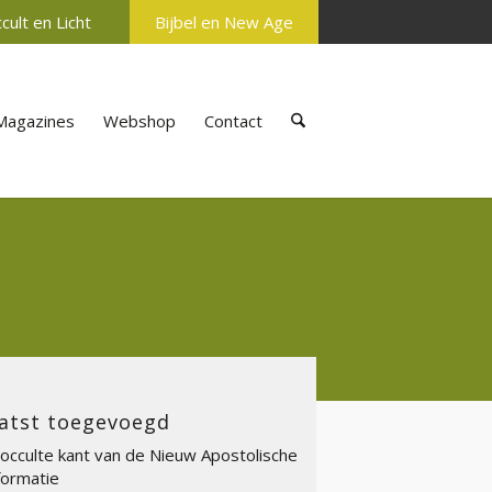
cult en Licht
Bijbel en New Age
Magazines
Webshop
Contact
atst toegevoegd
occulte kant van de Nieuw Apostolische
ormatie