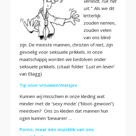
verleidt, ruk het
uit.”
Als we dit
letterlijk
zouden nemen,
zouden velen
van ons blind
zijn. De meeste mannen, christen of niet, zijn
gevoelig voor seksuele prikkels. In onze
maatschappij worden we bedolven onder
seksuele prikkels. (citaat folder
‘Lust en leven’
van Eliagg)
Tip voor vrouwen/meisjes
Kunnen
wij
misschien in onze kleding wat
minder met de ‘sexy mode’ (“bloot-gewoon”)
meedoen? Ons zo kleden dat mannen hun
ogen kunnen ‘bewaren’ …
Porno, maar één muisklik van ons