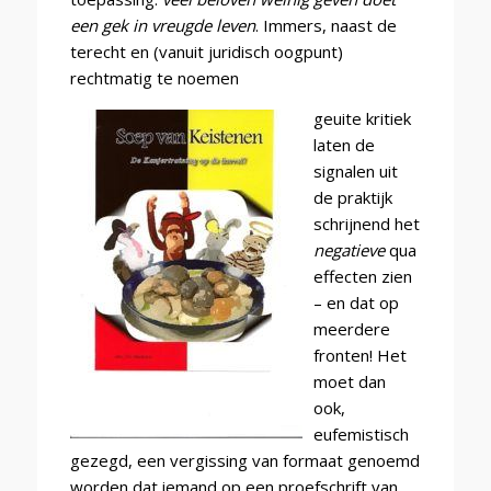
een gek in vreugde leven
. Immers, naast de
terecht en (vanuit juridisch oogpunt)
rechtmatig te noemen
geuite kritiek
laten de
signalen uit
de praktijk
schrijnend het
negatieve
qua
effecten zien
– en dat op
meerdere
fronten! Het
moet dan
ook,
eufemistisch
gezegd, een vergissing van formaat genoemd
worden dat iemand op een proefschrift van