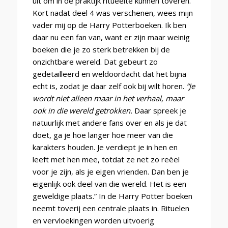
uit om in de praktijk ritueelte kunnen toveren.
Kort nadat deel 4 was verschenen, wees mijn
vader mij op de Harry Potterboeken. Ik ben
daar nu een fan van, want er zijn maar weinig
boeken die je zo sterk betrekken bij de
onzichtbare wereld. Dat gebeurt zo
gedetailleerd en weldoordacht dat het bijna
echt is, zodat je daar zelf ook bij wilt horen.
“Je
wordt niet alleen maar in het verhaal, maar
ook in die wereld getrokken.
Daar spreek je
natuurlijk met andere fans over en als je dat
doet, ga je hoe langer hoe meer van die
karakters houden. Je verdiept je in hen en
leeft met hen mee, totdat ze net zo reëel
voor je zijn, als je eigen vrienden. Dan ben je
eigenlijk ook deel van die wereld. Het is een
geweldige plaats.” In de Harry Potter boeken
neemt toverij een centrale plaats in. Rituelen
en vervloekingen worden uitvoerig