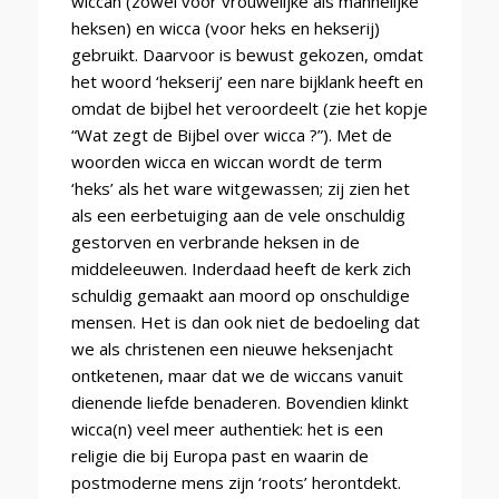
wiccan (zowel voor vrouwelijke als mannelijke
heksen) en wicca (voor heks en hekserij)
gebruikt. Daarvoor is bewust gekozen, omdat
het woord ‘hekserij’ een nare bijklank heeft en
omdat de bijbel het veroordeelt (zie het kopje
“Wat zegt de Bijbel over wicca ?”). Met de
woorden wicca en wiccan wordt de term
‘heks’ als het ware witgewassen; zij zien het
als een eerbetuiging aan de vele onschuldig
gestorven en verbrande heksen in de
middeleeuwen. Inderdaad heeft de kerk zich
schuldig gemaakt aan moord op onschuldige
mensen. Het is dan ook niet de bedoeling dat
we als christenen een nieuwe heksenjacht
ontketenen, maar dat we de wiccans vanuit
dienende liefde benaderen. Bovendien klinkt
wicca(n) veel meer authentiek: het is een
religie die bij Europa past en waarin de
postmoderne mens zijn ‘roots’ herontdekt.