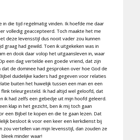
in die tijd regelmatig vinden. Ik hoefde me daar
 er volledig geaccepteerd. Toch maakte het me
 met deze levensstijl dus nooit vader zou kunnen
ijd graag had gewild. Toen ik uitgekeken was in
m en dook daar volop het uitgaansleven in, waar
 Op een dag vertelde een goede vriend, dat zijn
 dat de dominee had gesproken over hoe God de
ijbel duidelijke kaders had gegeven voor relaties
elatie buiten het huwelijk tussen een man en een
flink teleurgesteld. Ik had altijd wel geloofd, dat
 ik had zelfs een gebedje uit mijn hoofd geleerd.
n klap in het gezicht, ben ik mij toch gaan
oor een Bijbel te kopen en die te gaan lezen.
Dat
elijk besloot ik voor een keer een kerkdienst bij
 zou vertellen van mijn levensstijl, dan zouden ze
s bleek minder waar!