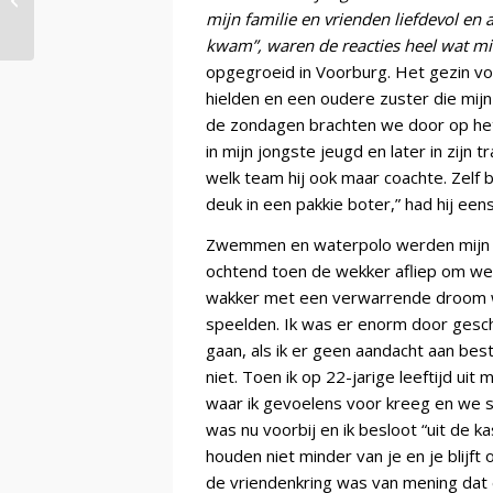
pedagogiek
mijn familie en vrienden liefdevol en a
kwam”, waren de reacties heel wat mi
opgegroeid in Voorburg. Het gezin voe
hielden en een oudere zuster die mijn
de zondagen brachten we door op het
in mijn jongste jeugd en later in zijn
welk team hij ook maar coachte. Zelf b
deuk in een pakkie boter,” had hij een
Zwemmen en waterpolo werden mijn sp
ochtend toen de wekker afliep om we
wakker met een verwarrende droom w
speelden. Ik was er enorm door gesc
gaan, als ik er geen aandacht aan be
niet. Toen ik op 22-jarige leeftijd uit
waar ik gevoelens voor kreeg en we s
was nu voorbij en ik besloot “uit de k
houden niet minder van je en je blijft
de vriendenkring was van mening dat 