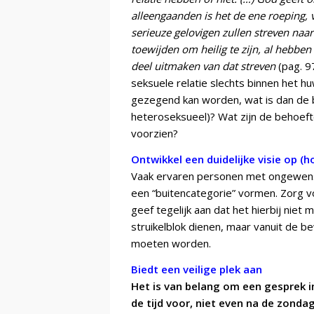
alleengaanden is het de ene roeping,
serieuze gelovigen zullen streven na
toewijden om heilig te zijn, al hebbe
deel uitmaken van dat streven
(pag. 9
seksuele relatie slechts binnen het 
gezegend kan worden, wat is dan de
heteroseksueel)?
Wat zijn de behoeft
voorzien?
Ontwikkel een duidelijke visie op (
Vaak ervaren personen met ongewens
een “buitencategorie” vormen. Zorg vo
geef tegelijk aan dat het hierbij nie
struikelblok dienen, maar vanuit de 
moeten worden.
Biedt een veilige plek aan
Het is van belang om een gesprek i
de tijd voor, niet even na de zond