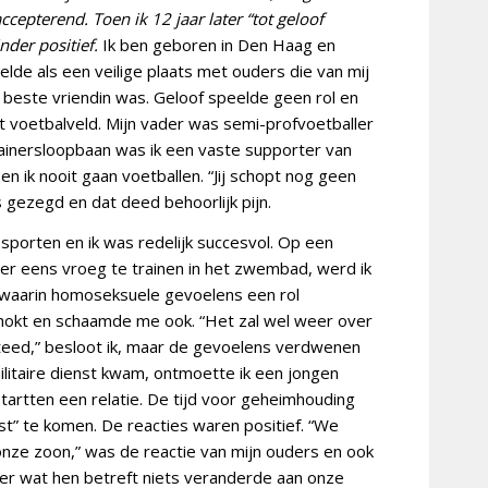
ccepterend. Toen ik 12 jaar later “tot geloof
nder positief.
Ik ben geboren in Den Haag en
lde als een veilige plaats met ouders die van mij
 beste vriendin was. Geloof speelde geen rol en
 voetbalveld. Mijn vader was semi-profvoetballer
 trainersloopbaan was ik een vaste supporter van
en ik nooit gaan voetballen. “Jij schopt nog geen
s gezegd en dat deed behoorlijk pijn.
orten en ik was redelijk succesvol.
Op een
er eens vroeg te trainen in het zwembad, werd ik
aarin homoseksuele gevoelens een rol
hokt en schaamde me ook. “Het zal wel weer over
steed,” besloot ik, maar de gevoelens verdwenen
 militaire dienst kwam, ontmoette ik een jongen
tartten een relatie. De tijd voor geheimhouding
ast” te komen. De reacties waren positief. “We
 onze zoon,” was de reactie van mijn ouders en ook
er wat hen betreft niets veranderde aan onze