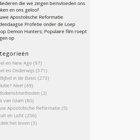
liederen die we zingen beïnvloeden ons
ken en ons geloof
uwe Apostolische Reformatie
endaagse Profetie onder de Loep
op Demon Hunters; Populaire film roept
gen op
tegorieën
bel en New Age
(97)
bel en Onderwijs
(371)
Bijbel in de Basis
(273)
lutie? Nee!
(49)
dsdienstmethoden
(2)
s van Islam
(80)
uw Apostolische Reformatie
(5)
ult en Licht
(256)
dek het leven
(3)