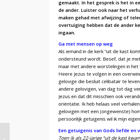
gemaakt. In het gesprek is het in e
de ander. Luister ook naar het verh
maken gehad met afwijzing of teleu
overtuiging hebben dat de ander k
ingaan.
Ga met mensen op weg
Als iemand in de kerk “uit de kast kom
ondersteund wordt. Besef, dat je met
maar met andere worstelingen in het
Heere Jezus te volgen in een overwi
gelovige die besluit celibatair te leve
andere gelovigen, van dag tot dag v
Jezus en dat dit misschien ook veran
oriëntatie.
Ik heb helaas veel verhale
gelovigen met een (ongewenste) homo
persoonlijk getuigenis wil ik mijn eige
Een getuigenis van Gods liefde en 
PCM in het licht van Bijbelse
Toen ik als 22-jarige “uit de kast kw