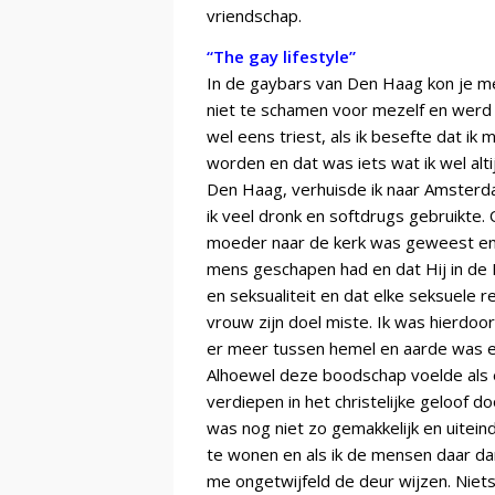
vriendschap.
“The gay lifestyle”
In de gaybars van Den Haag kon je me 
niet te schamen voor mezelf en werd
wel eens triest, als ik besefte dat ik
worden en dat was iets wat ik wel alt
Den Haag, verhuisde ik naar Amsterda
ik veel dronk en softdrugs gebruikte.
moeder naar de kerk was geweest en
mens geschapen had en dat Hij in de B
en seksualiteit en dat elke seksuele r
vrouw zijn doel miste. Ik was hierdoor 
er meer tussen hemel en aarde was en
Alhoewel deze boodschap voelde als ee
verdiepen in het christelijke geloof d
was nog niet zo gemakkelijk en uiteind
te wonen en als ik de mensen daar dan
me ongetwijfeld de deur wijzen. Niet