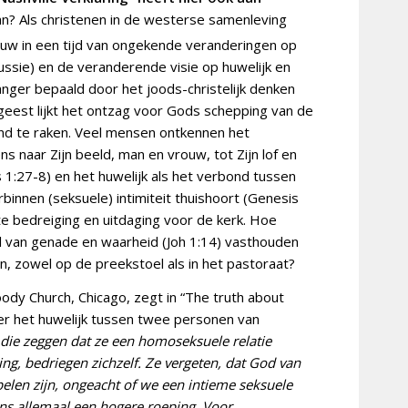
an? Als christenen in de westerse samenleving
uw in een tijd van ongekende veranderingen op
ussie) en de veranderende visie op huwelijk en
langer bepaald door het joods-christelijk denken
dgeest lijkt het ontzag voor Gods schepping van de
d te raken. Veel mensen ontkennen het
 naar Zijn beeld, man en vrouw, tot Zijn lof en
 1:27-8) en het huwelijk als het verbond tussen
innen (seksuele) intimiteit thuishoort (Genesis
 bedreiging en uitdaging voor de kerk. Hoe
l van genade en waarheid (Joh 1:14) vasthouden
n, zowel op de preekstoel als in het pastoraat?
ody Church, Chicago, zegt in “The truth about
r het huwelijk tussen twee personen van
j die zeggen dat ze een homoseksuele relatie
, bedriegen zichzelf. Ze vergeten, dat God van
elen zijn, ongeacht of we een intieme seksuele
 ons allemaal een hogere roeping. Voor