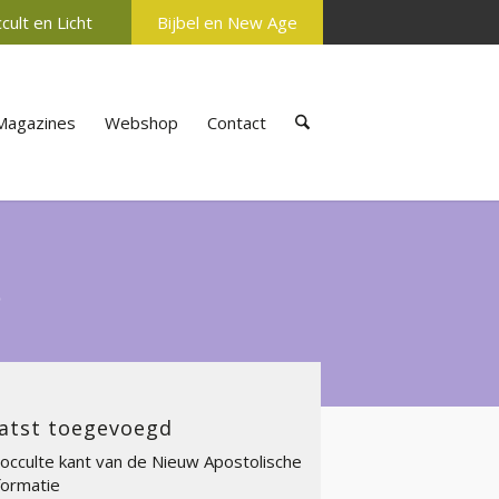
cult en Licht
Bijbel en New Age
Magazines
Webshop
Contact
s
atst toegevoegd
occulte kant van de Nieuw Apostolische
ormatie