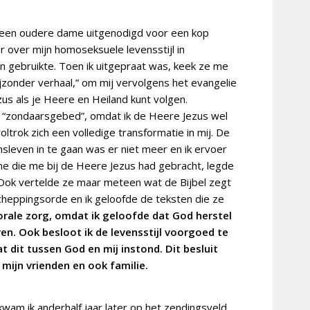
r een oudere dame uitgenodigd voor een kop
r over mijn homoseksuele levensstijl in
n gebruikte. Toen ik uitgepraat was, keek ze me
bijzonder verhaal,” om mij vervolgens het evangelie
ezus als je Heere en Heiland kunt volgen.
t “zondaarsgebed”, omdat ik de Heere Jezus wel
ltrok zich een volledige transformatie in mij. De
sleven in te gaan was er niet meer en ik ervoer
me die me bij de Heere Jezus had gebracht, legde
. Ook vertelde ze maar meteen wat de Bijbel zegt
 scheppingsorde en ik geloofde de teksten die ze
torale zorg, omdat ik geloofde dat God herstel
ven. Ook besloot ik de levensstijl voorgoed te
t dit tussen God en mij instond. Dit besluit
 mijn vrienden en ook familie.
kwam ik anderhalf jaar later op het zendingsveld