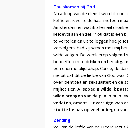
Thuiskomen bij God
Na afloop van de dienst werd ik doo
koffie en ik vertelde haar meteen maa
Amsterdam en wat ik allemaal dronk e
liefdevol aan en zei: “Nou dat is een 
te vertellen en uit te leggen hoe je J
Vervolgens bad zij samen met mij he
wilde volgen. De week erop volgend vo
behoefte om te drinken en het uitgaan
een enorme blijdschap. Corrie, de da
me uit dat dit de liefde van God was
over identiteit en seksualiteit en de
mij liet zien.
Al spoedig wilde ik pas
wilde brengen van de pijn in mijn le
verlaten, omdat ik overtuigd was da
stuitte helaas op veel onbegrip van
Zending
Vol van de liefde van de Heere Jezus 