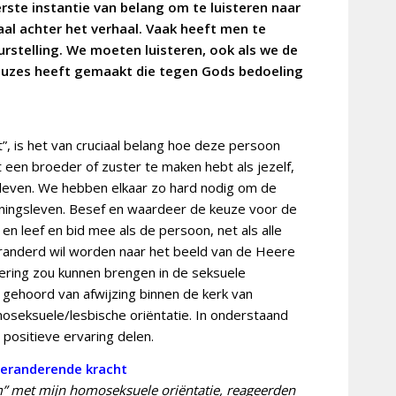
erste instantie van belang om te luisteren naar
aal achter het verhaal. Vaak heeft men te
rstelling. We moeten luisteren, ook als we de
euzes heeft gemaakt die tegen Gods bedoeling
t”, is het van cruciaal belang hoe deze persoon
 een broeder of zuster te maken hebt als jezelf,
 leven. We hebben elkaar zo hard nodig om de
nningsleven. Besef en waardeer de keuze voor de
n en leef en bid mee als de persoon, net als alle
eranderd wil worden naar het beeld van de Heere
dering zou kunnen brengen in de seksuele
n gehoord van afwijzing binnen de kerk van
seksuele/lesbische oriëntatie. In onderstaand
n positieve ervaring delen.
veranderende kracht
am” met mijn homoseksuele oriëntatie, reageerden