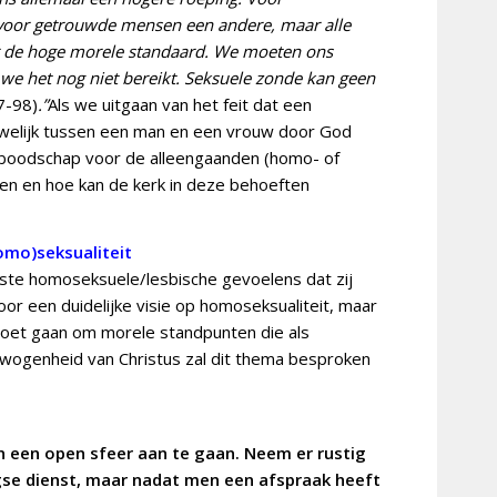
 voor getrouwde mensen een andere, maar alle
ar de hoge morele standaard. We moeten ons
n we het nog niet bereikt. Seksuele zonde kan geen
7-98)
.”
Als we uitgaan van het feit dat een
huwelijk tussen een man en een vrouw door God
 boodschap voor de alleengaanden (homo- of
en en hoe kan de kerk in deze behoeften
homo)seksualiteit
te homoseksuele/lesbische gevoelens dat zij
or een duidelijke visie op homoseksualiteit, maar
t moet gaan om morele standpunten die als
bewogenheid van Christus zal dit thema besproken
n een open sfeer aan te gaan. Neem er rustig
agse dienst, maar nadat men een afspraak heeft