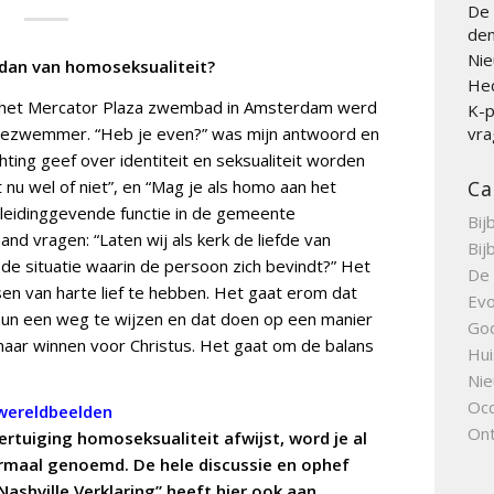
De 
den
Nie
e dan van homoseksualiteit?
Hed
n het Mercator Plaza zwembad in Amsterdam werd
K-p
dezwemmer. “Heb je even?” was mijn antwoord en
vra
chting geef over identiteit en seksualiteit worden
 nu wel of niet”, en “Mag je als homo aan het
Ca
leidinggevende functie in de gemeente
Bij
and vragen: “Laten wij als kerk de liefde van
Bij
 de situatie waarin de persoon zich bevindt?” Het
De 
en van harte lief te hebben. Het gaat erom dat
Evo
un een weg te wijzen en dat doen op een manier
Go
aar winnen voor Christus. Het gaat om de balans
Hui
Nie
Occ
wereldbeelden
Ont
overtuiging homoseksualiteit afwijst, word je al
rmaal genoemd. De hele discussie en ophef
ashville Verklaring” heeft hier ook aan