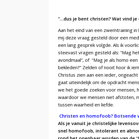
“…dus je bent christen? Wat vind j
Aan het eind van een zwemtraining i
mij deze vraag gesteld door een me
een lang gesprek volgde. Als ik voorli
steevast vragen gesteld als: “Mag het
avondmaal”, of “Mag je als homo een 
bekleden?”
Zelden of nooit hoor ik iem
Christus zien aan een ieder, ongeacht
gaat uiteindelijk om de opdracht mens
we het goede zoeken voor mensen, h
waardoor we mensen niet afstoten, m
tussen waarheid en liefde.
Christen en homofoob? Botsende 
Als je vanuit je christelijke levens
snel homofoob, intolerant en abno
rond het openbaar worden van de “N