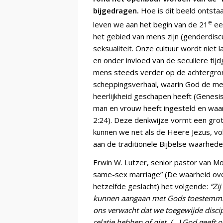
bijgedragen.
Hoe is dit beeld ontsta
e
leven we aan het begin van de 21
ee
het gebied van mens zijn (genderdisc
seksualiteit. Onze cultuur wordt niet 
en onder invloed van de seculiere tij
mens steeds verder op de achtergron
scheppingsverhaal, waarin God de mens
heerlijkheid geschapen heeft (Genesis
man en vrouw heeft ingesteld en waarb
2:24).
Deze denkwijze vormt een grote
kunnen we net als de Heere Jezus, vo
aan de traditionele Bijbelse waarhede
Erwin W. Lutzer, senior pastor van Mo
same-sex marriage” (De waarheid ove
hetzelfde geslacht)
het volgende:
“Zi
kunnen aangaan met Gods toestemming
ons verwacht dat we toegewijde discip
relatie hebben of niet. (…) God geeft