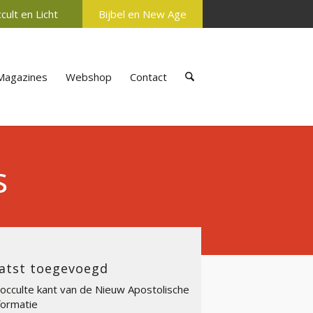
cult en Licht
Bijbel en New Age
Magazines
Webshop
Contact
s
atst toegevoegd
occulte kant van de Nieuw Apostolische
ormatie