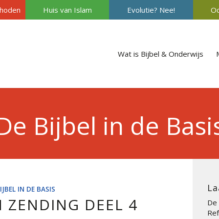
hoden
Huis van Islam
Evolutie? Nee!
Oc
Wat is Bijbel & Onderwijs
De Bijbel in de Basi
La
IJBEL IN DE BASIS
 ZENDING DEEL 4
De 
Ref