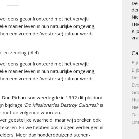
De 
den
Nie
wel eens geconfronteerd met het verwijt:
Hed
ke manier leven in hun natuurlijke omgeving,
K-p
t hen een vreemde (westerse) cultuur wordt
vra
r en zending (dl 4)
Ca
Bij
wel eens geconfronteerd met het verwijt:
Bij
ke manier leven in hun natuurlijke omgeving,
De 
t hen een vreemde (westerse) cultuur wordt
Evo
Go
g Don Richardson weerlegde in 1992 dit pleidooi
Hui
ijn bijdrage
‘Do Missionaries Destroy Cultures?’
is
Nie
e met de volgende woorden:
Occ
over geestelijke waarheid, maar wij spreken ook
Ont
rzekeren. En we hebben ons mogen verheugen in
n elders. Meer dan honderdduizend stenen-