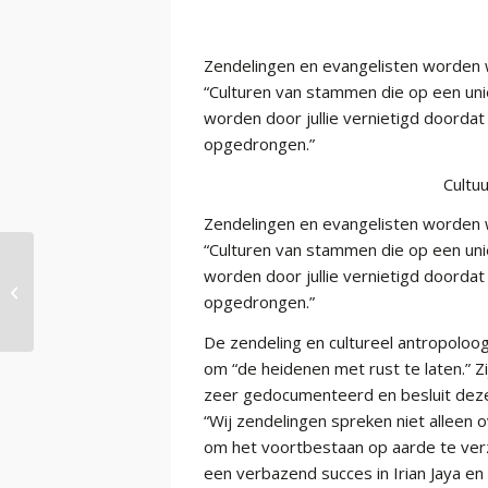
Zendelingen en evangelisten worden 
“Culturen van stammen die op een unie
worden door jullie vernietigd doorda
opgedrongen.”
Cultuu
Zendelingen en evangelisten worden 
“Culturen van stammen die op een unie
worden door jullie vernietigd doorda
Cultuurmandaat of
opgedrongen.”
scheppingsopdracht
De zendeling en cultureel antropoloo
om “de heidenen met rust te laten.” Z
zeer gedocumenteerd en besluit dez
“Wij zendelingen spreken niet alleen 
om het voortbestaan op aarde te ve
een verbazend succes in Irian Jaya e