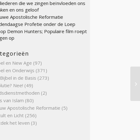
liederen die we zingen beïnvloeden ons
ken en ons geloof
uwe Apostolische Reformatie
endaagse Profetie onder de Loep
op Demon Hunters; Populaire film roept
gen op
tegorieën
bel en New Age
(97)
bel en Onderwijs
(371)
Bijbel in de Basis
(273)
Co
lutie? Nee!
(49)
dsdienstmethoden
(2)
s van Islam
(80)
uw Apostolische Reformatie
(5)
ult en Licht
(256)
dek het leven
(3)