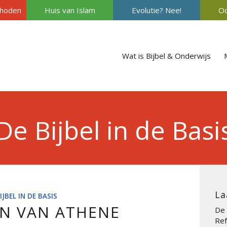
hoden
Huis van Islam
Evolutie? Nee!
Oc
Wat is Bijbel & Onderwijs
De Bijbel in de Basi
La
IJBEL IN DE BASIS
EN VAN ATHENE
De 
Ref