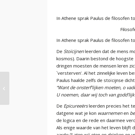
In Athene sprak Paulus de filosofen to
Filosof
In Athene sprak Paulus de filosofen to
De
Stoïcijnen
leerden dat de mens moe
kosmos). Daarin bestond de hoogste g
dringen moesten de mensen leren zich
`versterven’. Al het zinnelijke leven be
Paulus haalde zelfs de stoïcijnse dich
“Want de onsterf’lijken moeten, o vad
Fundamentalisme deel 4
U noemen, daar wij toch van godd’lijk 
De
Epicureeërs
leerden precies het t
datgene wat je kon
waarnemen
en
be
de logica en de rede en daarmee verd
Als enige waarde van het leven blijft
aarde:
“Laten wij eten en drinken en vr