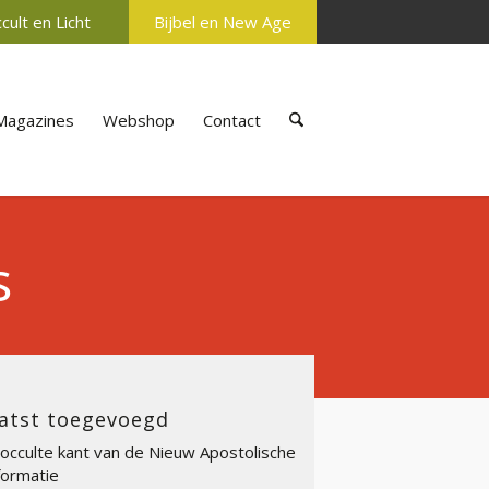
cult en Licht
Bijbel en New Age
Magazines
Webshop
Contact
s
atst toegevoegd
occulte kant van de Nieuw Apostolische
ormatie