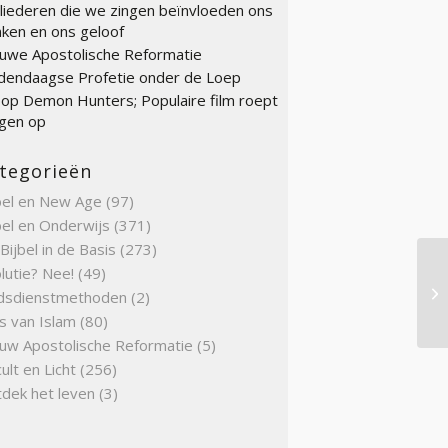
liederen die we zingen beïnvloeden ons
ken en ons geloof
uwe Apostolische Reformatie
endaagse Profetie onder de Loep
op Demon Hunters; Populaire film roept
gen op
tegorieën
bel en New Age
(97)
bel en Onderwijs
(371)
Bijbel in de Basis
(273)
lutie? Nee!
(49)
Fi
dsdienstmethoden
(2)
s van Islam
(80)
uw Apostolische Reformatie
(5)
ult en Licht
(256)
dek het leven
(3)