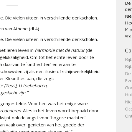
De 
den
Nie
e. Die vielen uiteen in verschillende denkscholen.
Hed
en van Athene (dl 4)
K-p
vra
e. Die vielen uiteen in verschillende denkscholen.
Ca
t leren leven in
harmonie met de natuur
(de
elukzaligheid. Om tot het echte leven door te
Bij
 daarvan te `onthechten’ en eraan te
Bij
schouwden zij als een illusie of schijnwerkelijkheid.
De 
ter Kleanthes aan, die zegt:
Evo
er (Zeus), U toebehoren,
Go
geslacht zijn.”
Hui
Nie
egengestelde. Voor hen was het enige ware
Occ
redeneren
. Alles in het leven wordt bepaald door
Ont
wijnt ook de angst voor `hogere machten’.
 dan vaak over: genieten van het goede der
olijk zijn, want morgen sterven wij.”