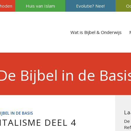
hoden
Huis van Islam
Evolutie? Nee!
Oc
Wat is Bijbel & Onderwijs
De Bijbel in de Basi
La
IJBEL IN DE BASIS
TALISME DEEL 4
De 
Ref