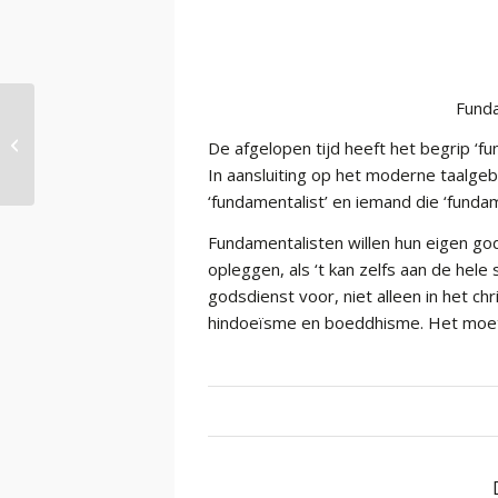
Funda
Fundamenteel deel 4
De afgelopen tijd heeft het begrip ‘
In aansluiting op het moderne taalge
‘fundamentalist’ en iemand die ‘funda
Fundamentalisten willen hun eigen g
opleggen, als ‘t kan zelfs aan de hel
godsdienst voor, niet alleen in het c
hindoeïsme en boeddhisme. Het moet p