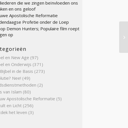
liederen die we zingen beïnvloeden ons
ken en ons geloof
uwe Apostolische Reformatie
endaagse Profetie onder de Loep
op Demon Hunters; Populaire film roept
gen op
Fi
tegorieën
bel en New Age
(97)
bel en Onderwijs
(371)
Bijbel in de Basis
(273)
lutie? Nee!
(49)
dsdienstmethoden
(2)
s van Islam
(80)
uw Apostolische Reformatie
(5)
ult en Licht
(256)
dek het leven
(3)