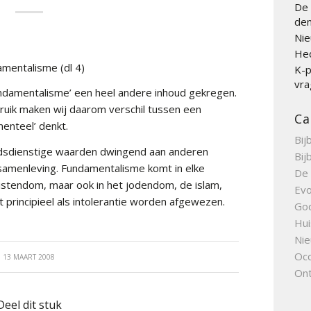
De 
den
Nie
Hed
mentalisme (dl 4)
K-p
vra
fundamentalisme’ een heel andere inhoud gekregen.
bruik maken wij daarom verschil tussen een
Ca
menteel’ denkt.
Bij
odsdienstige waarden dwingend aan anderen
Bij
e samenleving. Fundamentalisme komt in elke
De 
hristendom, maar ook in het jodendom, de islam,
Evo
rincipieel als intolerantie worden afgewezen.
Go
Hui
Nie
Occ
13 MAART 2008
Ont
Deel dit stuk