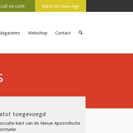
cult en Licht
Bijbel en New Age
Magazines
Webshop
Contact
s
atst toegevoegd
occulte kant van de Nieuw Apostolische
ormatie