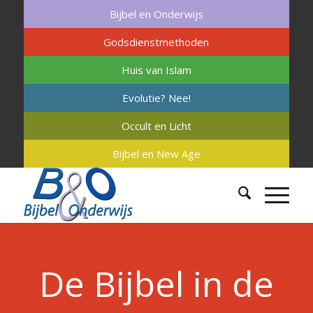
Bijbel en Onderwijs
Godsdienstmethoden
Huis van Islam
Evolutie? Nee!
Occult en Licht
Bijbel en New Age
De Bijbel in de