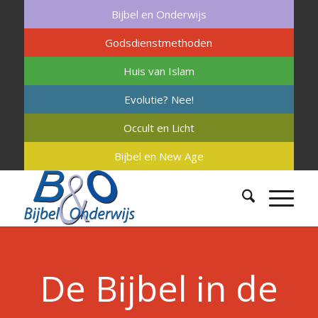
Bijbel en Onderwijs
Godsdienstmethoden
Huis van Islam
Evolutie? Nee!
Occult en Licht
Bijbel en New Age
De Bijbel in de