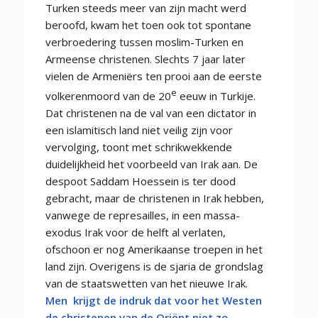
Turken steeds meer van zijn macht werd
beroofd, kwam het toen ook tot spontane
verbroedering tussen moslim-Turken en
Armeense christenen. Slechts 7 jaar later
vielen de Armeniërs ten prooi aan de eerste
e
volkerenmoord van de 20
eeuw in Turkije.
Dat christenen na de val van een dictator in
een islamitisch land niet veilig zijn voor
vervolging, toont met schrikwekkende
duidelijkheid het voorbeeld van Irak aan. De
despoot Saddam Hoessein is ter dood
gebracht, maar de christenen in Irak hebben,
vanwege de represailles, in een massa-
exodus Irak voor de helft al verlaten,
ofschoon er nog Amerikaanse troepen in het
land zijn. Overigens is de sjaria de grondslag
van de staatswetten van het nieuwe Irak.
Men krijgt de indruk dat voor het Westen
de christenen van de Oriënt niet zo