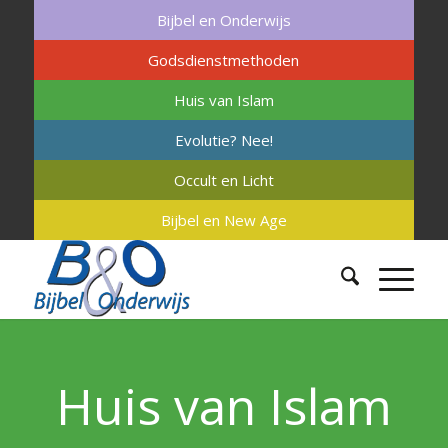
Bijbel en Onderwijs
Godsdienstmethoden
Huis van Islam
Evolutie? Nee!
Occult en Licht
Bijbel en New Age
Huis van Islam