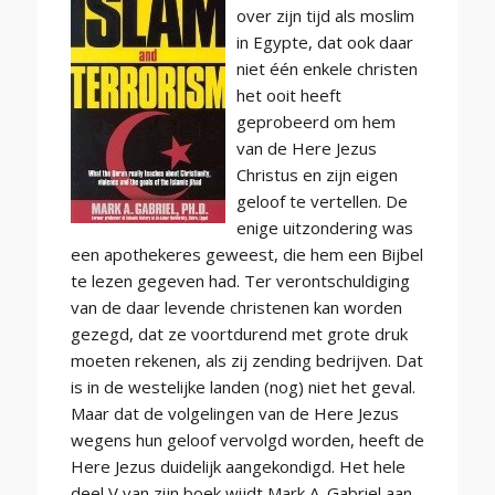
over zijn tijd als moslim
in Egypte, dat ook daar
niet één enkele christen
het ooit heeft
geprobeerd om hem
van de Here Jezus
Christus en zijn eigen
geloof te vertellen. De
enige uitzondering was
een apothekeres geweest, die hem een Bijbel
te lezen gegeven had. Ter verontschuldiging
van de daar levende christenen kan worden
gezegd, dat ze voortdurend met grote druk
moeten rekenen, als zij zending bedrijven. Dat
is in de westelijke landen (nog) niet het geval.
Maar dat de volgelingen van de Here Jezus
wegens hun geloof vervolgd worden, heeft de
Here Jezus duidelijk aangekondigd. Het hele
deel V van zijn boek wijdt Mark A. Gabriel aan