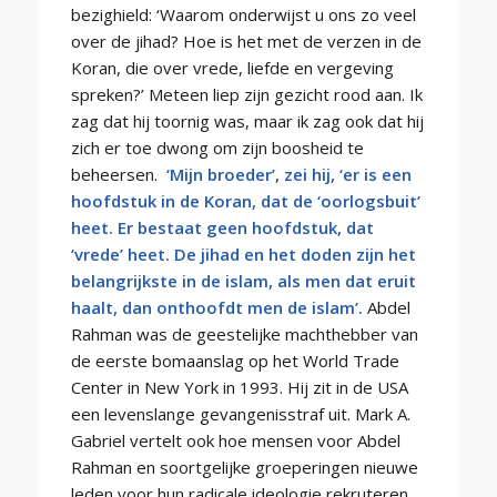
bezighield: ‘Waarom onderwijst u ons zo veel
over de jihad? Hoe is het met de verzen in de
Koran, die over vrede, liefde en vergeving
spreken?’ Meteen liep zijn gezicht rood aan. Ik
zag dat hij toornig was, maar ik zag ook dat hij
zich er toe dwong om zijn boosheid te
beheersen.
‘Mijn broeder’, zei hij, ‘er is een
hoofdstuk in de Koran, dat de ‘oorlogsbuit’
heet. Er bestaat geen hoofdstuk, dat
‘vrede’ heet. De jihad en het doden zijn het
belangrijkste in de islam, als men dat eruit
haalt, dan onthoofdt men de islam’.
Abdel
Rahman was de geestelijke machthebber van
de eerste bomaanslag op het World Trade
Center in New York in 1993. Hij zit in de USA
een levenslange gevangenisstraf uit. Mark A.
Gabriel vertelt ook hoe mensen voor Abdel
Rahman en soortgelijke groeperingen nieuwe
leden voor hun radicale ideologie rekruteren.