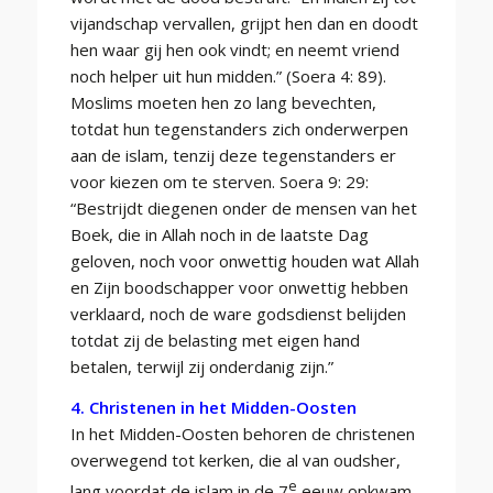
vijandschap vervallen, grijpt hen dan en doodt
hen waar gij hen ook vindt; en neemt vriend
noch helper uit hun midden.” (Soera 4: 89).
Moslims moeten hen zo lang bevechten,
totdat hun tegenstanders zich onderwerpen
aan de islam, tenzij deze tegenstanders er
voor kiezen om te sterven. Soera 9: 29:
“Bestrijdt diegenen onder de mensen van het
Boek, die in Allah noch in de laatste Dag
geloven, noch voor onwettig houden wat Allah
en Zijn boodschapper voor onwettig hebben
verklaard, noch de ware godsdienst belijden
totdat zij de belasting met eigen hand
betalen, terwijl zij onderdanig zijn.”
4. Christenen in het Midden-Oosten
In het Midden-Oosten behoren de christenen
overwegend tot kerken, die al van oudsher,
e
lang voordat de islam in de 7
eeuw opkwam,