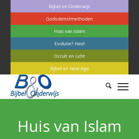
Bijbel en Onderwijs
Godsdienstmethoden
Huis van Islam
Evolutie? Nee!
Occult en Licht
Bijbel en New Age
Huis van Islam