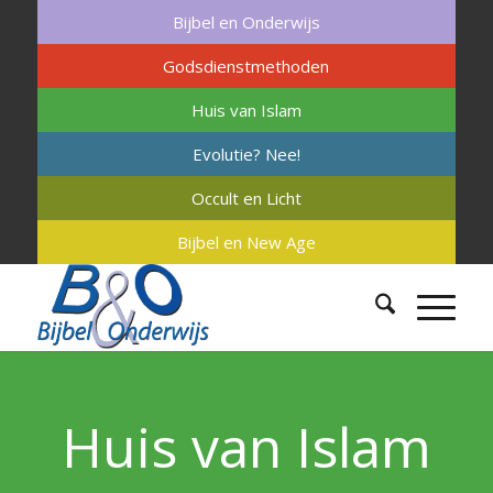
Bijbel en Onderwijs
Godsdienstmethoden
Huis van Islam
Evolutie? Nee!
Occult en Licht
Bijbel en New Age
Huis van Islam