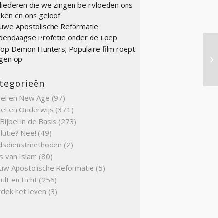
liederen die we zingen beïnvloeden ons
ken en ons geloof
uwe Apostolische Reformatie
endaagse Profetie onder de Loep
op Demon Hunters; Populaire film roept
gen op
Ho
tegorieën
bel en New Age
(97)
bel en Onderwijs
(371)
Bijbel in de Basis
(273)
lutie? Nee!
(49)
dsdienstmethoden
(2)
s van Islam
(80)
uw Apostolische Reformatie
(5)
ult en Licht
(256)
dek het leven
(3)