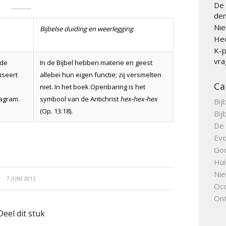
De 
den
Nie
Bijbelse duiding en weerlegging
Hed
K-p
vra
 de
In de Bijbel hebben materie en geest
iseert
allebei hun eigen functie; zij versmelten
Ca
niet. In het boek Openbaring is het
xagram.
symbool van de Antichrist
hex-hex-hex
Bij
(Op. 13:18).
Bij
De 
Evo
Go
Hui
Nie
7 JUNI 2012
Occ
Ont
Deel dit stuk