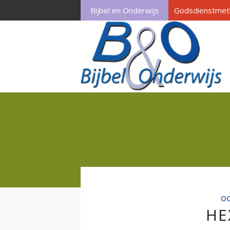
Bijbel en Onderwijs
Godsdienstmet
OC
HE