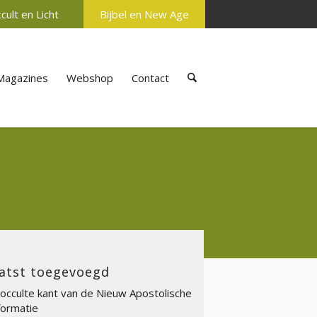
cult en Licht
Bijbel en New Age
Magazines
Webshop
Contact
atst toegevoegd
occulte kant van de Nieuw Apostolische
ormatie