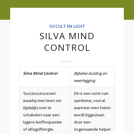
OCCULT EN LICHT
SILVA MIND
CONTROL
Silva Mind Control
Bijbelse duiding en
weerlegging
‘Succescursussen’
Dit is een vorm van
waarbij men leert om
spiritisme, vooral
(tijdelijk) over te
wanneer men hierin
schakelen naar een
wordt bijgestaan
lagere leeffrequentie
door een
of alfagolflengte.
zogenaamde helper