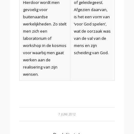
Hierdoor wordt men
of geleidegeest.
gevoelig voor
Afgezien daarvan,
buitenaardse
is het een vorm van
werkelijkheden. Zo stelt
‘voor God spelen’,
men zich een
wat de oorzaak was
laboratorium of
van de val van de
workshop in de kosmos
mens en zijn
voor waarbij men gaat
scheiding van God.
werken aan de
realisering van zijn
wensen.
7 JUNI 2012