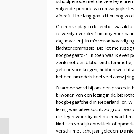
schoolperiode met die vele lege uren v
volgende periode van omvangrijke lesu
afheeft. Hoe lang gaat dit nu nog zo 
Op een vrijdag in december was ik het 
te weinig overbleef om nog voor naar
dag maar vrij. In m’n verontwaardigi
klachtencommissie. Die liet me rustig 
hoogbegaafd?” En toen was ik even perpl
zei ik met een bibberend stemmetje,
gehoor voor kregen, hebben we dat a
hebben inmiddels heel veel aanwijzingen
Daarmee werd bij ons een proces in 
bijwonen van een lezing in de biblioth
hoogbegaafdheid in Nederland, dr. W. 
lezing was uitverkocht, zo groot was
die tegenwoordig niet meer wachten to
kind zich voorlijk ontwikkelt of opmerk
verschil met acht jaar geleden!
De nie
Het grote verschil