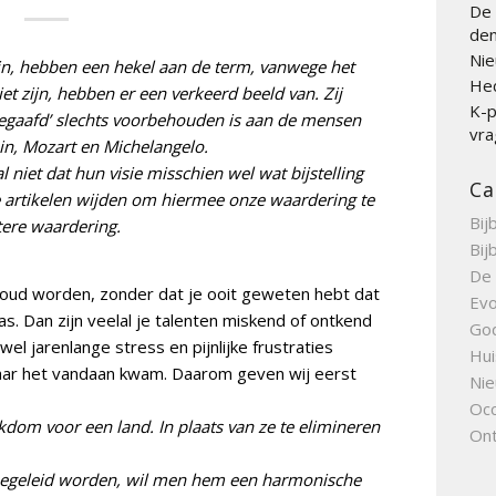
De 
den
Nie
jn, hebben een hekel aan de term, vanwege het
Hed
iet zijn, hebben er een verkeerd beeld van. Zij
K-p
egaafd’ slechts voorbehouden is aan de mensen
vra
ein, Mozart en Michelangelo.
niet dat hun visie misschien wel wat bijstelling
Ca
e artikelen wijden om hiermee onze waardering te
Bij
tere waardering.
Bij
De 
oud worden, zonder dat je ooit geweten hebt dat
Evo
. Dan zijn veelal je talenten miskend of ontkend
Go
wel jarenlange stress en pijnlijke frustraties
Hui
waar het vandaan kwam. Daarom geven wij eerst
Nie
Occ
dom voor een land. In plaats van ze te elimineren
Ont
egeleid worden, wil men hem een harmonische