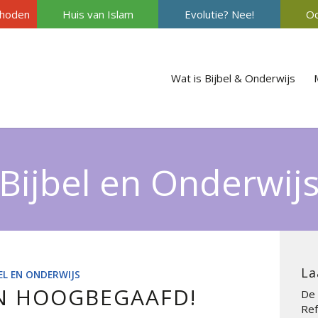
hoden
Huis van Islam
Evolutie? Nee!
Oc
Wat is Bijbel & Onderwijs
Bijbel en Onderwij
La
BEL EN ONDERWIJS
EN HOOGBEGAAFD!
De 
Ref