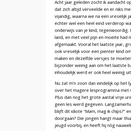
Acht jaar geleden zocht ik aandacht o
dat zich altijd verveelde en er niks m
vijandig, waarna we na een vreselijk 
echter wel een heel eind verderop w
onderwijs van je kind, tegenwoordig.
land, en met veel pijn en moeite had 
afgemaakt. Vooral het laatste jaar, g
ook vreselijk voor een pienter kind 
maken en dezelfde versjes te moeten 
bijzonder weinig aan om het laatste b
inhoudelijk werd er ook heel weinig u
Nu zat m’n zoon dan eindelijk op het 
over het magere lesprogramma met vee
Plus dan nog het grote aantal vrije 
geen les werd gegeven. Langzamerhand
blijft dit idiote “Mam, mag ik chips?”
doorgaan? Die jongen hangt maar thuis 
jeugd voorbij, en heeft hij nòg nauwe