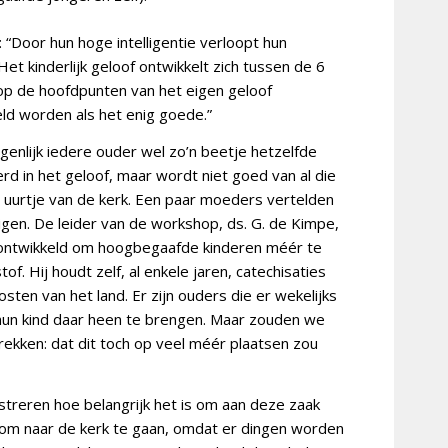
 “Door hun hoge intelligentie verloopt hun
Het kinderlijk geloof ontwikkelt zich tussen de 6
rop de hoofdpunten van het eigen geloof
eld worden als het enig goede.”
igenlijk iedere ouder wel zo’n beetje hetzelfde
erd in het geloof, maar wordt niet goed van al die
e uurtje van de kerk. Een paar moeders vertelden
igen. De leider van de workshop, ds. G. de Kimpe,
l ontwikkeld om hoogbegaafde kinderen méér te
f. Hij houdt zelf, al enkele jaren, catechisaties
sten van het land. Er zijn ouders die er wekelijks
hun kind daar heen te brengen. Maar zouden we
rekken: dat dit toch op veel méér plaatsen zou
ustreren hoe belangrijk het is om aan deze zaak
 om naar de kerk te gaan, omdat er dingen worden