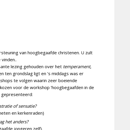
steuning van hoogbegaafde christenen. U zult
 vinden..
sante lezing gehouden over het
temperament
,
en ten grondslag ligt en ’s middags was er
shops te volgen waarin zeer boeiende
kozen voor de workshop ‘hoogbegaafden in de
n gepresenteerd:
ratie of sensatie?
heten en kerkenraden)
g het anders?
afde jongeren zelf).