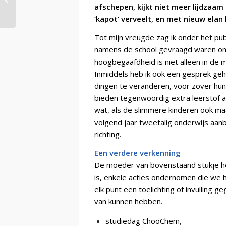
afschepen, kijkt niet meer lijdzaam 
‘kapot’ verveelt, en met nieuw elan 
Tot mijn vreugde zag ik onder het pub
namens de school gevraagd waren om z
hoogbegaafdheid is niet alleen in de 
Inmiddels heb ik ook een gesprek geh
dingen te veranderen, voor zover hun
bieden tegenwoordig extra leerstof aa
wat, als de slimmere kinderen ook ma
volgend jaar tweetalig onderwijs aan
richting.
Een verdere verkenning
De moeder van bovenstaand stukje he
is, enkele acties ondernomen die we h
elk punt een toelichting of invulling 
van kunnen hebben.
studiedag ChooChem,