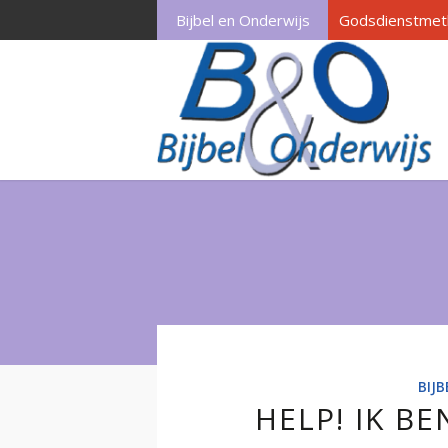
Bijbel en Onderwijs
Godsdienstmet
BIJ
HELP! IK B