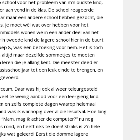
p school voor het probleem van m’n oudste kind,
eer aan vond in de klas. De school reageerde
jaar maar een andere school hebben gezocht, die
as. Je moet wèl wat over hebben voor het
 Inmiddels wonen we in een ander deel van het
m’n tweede kind de lagere school hier in de buurt
roep 8, was een bezoeking voor hem. Het is toch
om altijd maar dezelfde sommetjes te moeten
leren die je allang kent. Die meester deed er
asisschooljaar tot een leuk einde te brengen, en
itgevoerd.
lyceum. Daar was hij ook al weer teleurgesteld
l te weinig aanbod voor een leergierig kind.
uren en zelfs complete dagen waarop helemaal
 was ik wanhopig over al die lesuitval. Hoe lang
 en “Mam, mag ik achter de computer?” nu nog
rond, en heeft niks te doen! Straks is z’n hele
lijks wat geleerd! Eerst die domme lagere