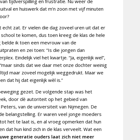
an tijdverspilling en frustratie. Nu weer de
itval en huiswerk dat m’n zoon met vijf minuten
door?
echt zat. Er vielen die dag zoveel uren uit dat er
 school te komen, dus toen kreeg de klas de hele
ng belde ik toen een mevrouw van de
uitpraten en zei toen: “Is die jongen dan
ex. Eindelijk viel het kwartje. “Ja, eigenlijk wel”,
 “maar sinds dat we daar met onze dochter weinig
ltijd maar zoveel mogelijk weggedrukt. Maar we
 dat hij dat eigenlijk wèl is.”
beweging gezet. De volgende stap was het
eek, door dè autoriteit op het gebied van
Peters, van de universiteit van Nijmegen. De
 de belangstelling. Er waren veel jonge moeders
t het te laat is, en al vroeg opmerken dat hun
en dat hun kind zich in de klas verveelt. Wat een
uwe generatie ouders laat zich niet meer