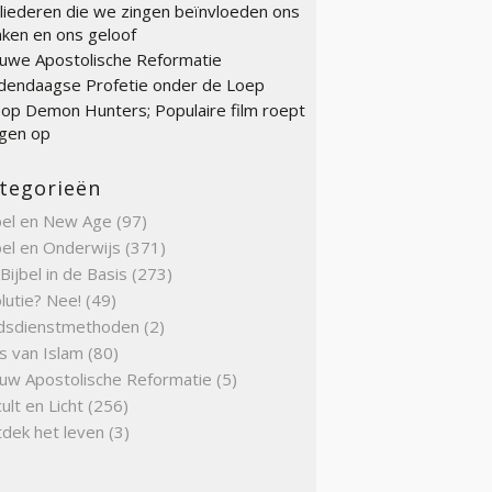
liederen die we zingen beïnvloeden ons
ken en ons geloof
uwe Apostolische Reformatie
endaagse Profetie onder de Loep
op Demon Hunters; Populaire film roept
gen op
tegorieën
bel en New Age
(97)
bel en Onderwijs
(371)
Bijbel in de Basis
(273)
lutie? Nee!
(49)
dsdienstmethoden
(2)
s van Islam
(80)
uw Apostolische Reformatie
(5)
ult en Licht
(256)
dek het leven
(3)