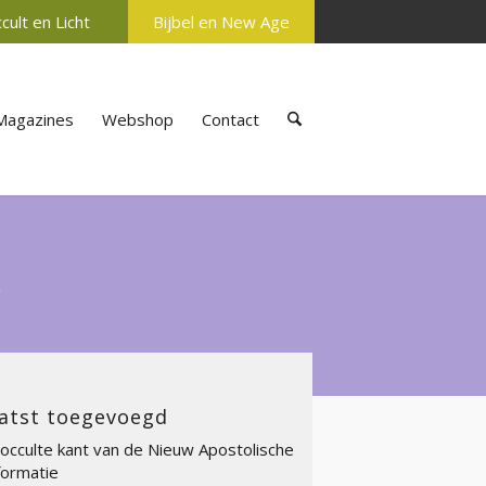
cult en Licht
Bijbel en New Age
Magazines
Webshop
Contact
s
atst toegevoegd
occulte kant van de Nieuw Apostolische
ormatie