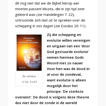
dit nog niet dat we de Bijbel hierop aan
moeten passen!
Mozes, die in zijn tijd zeer
geleerd was (zie Handelingen 7: 22),
schroomde zich niet uit te spreken over de
schepping in zes dagen (zie Exodus 20: 11).
Zij die schepping en
evolutie willen verenigen
en uitgaan van een ‘door
God gestuurde evolutie’
nemen hiermee Gods
Woord niet zo nauw!
Voor hen was de dood er
al voor de zondeval,
Zie webshop
want evolutie is alleen
11 blz. € 0,65
mogelijk door het
principe: ‘De sterkste
overwint’. De dood is volgens deze theorie
dus niet door de zonde in de wereld