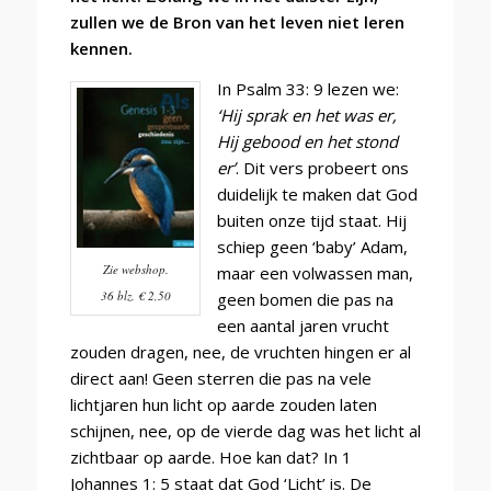
zullen we de Bron van het leven niet leren
kennen.
In Psalm 33: 9 lezen we:
‘Hij sprak en het was er,
Hij gebood en het stond
er’
. Dit vers probeert ons
duidelijk te maken dat God
buiten onze tijd staat. Hij
schiep geen ‘baby’ Adam,
Zie webshop.
maar een volwassen man,
36 blz. € 2,50
geen bomen die pas na
een aantal jaren vrucht
zouden dragen, nee, de vruchten hingen er al
direct aan! Geen sterren die pas na vele
lichtjaren hun licht op aarde zouden laten
schijnen, nee, op de vierde dag was het licht al
zichtbaar op aarde. Hoe kan dat? In 1
Johannes 1: 5 staat dat God ‘Licht’ is. De