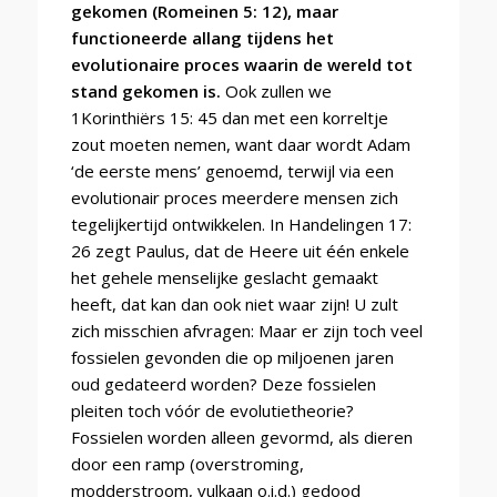
gekomen (Romeinen 5: 12), maar
functioneerde allang tijdens het
evolutionaire proces waarin de wereld tot
stand gekomen is.
Ook zullen we
1Korinthiërs 15: 45 dan met een korreltje
zout moeten nemen, want daar wordt Adam
‘de eerste mens’ genoemd, terwijl via een
evolutionair proces meerdere mensen zich
tegelijkertijd ontwikkelen. In Handelingen 17:
26 zegt Paulus, dat de Heere uit één enkele
het gehele menselijke geslacht gemaakt
heeft, dat kan dan ook niet waar zijn!
U zult
zich misschien afvragen: Maar er zijn toch veel
fossielen gevonden die op miljoenen jaren
oud gedateerd worden? Deze fossielen
pleiten toch vóór de evolutietheorie?
Fossielen worden alleen gevormd, als dieren
door een ramp (overstroming,
modderstroom, vulkaan o.i.d.) gedood