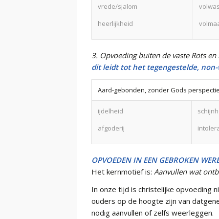
vrede/sjalom
volwa
heerlijkheid
volma
3. Opvoeding buiten de vaste Rots e
dit leidt tot het tegengestelde, no
Aard-gebonden, zonder Gods perspectie
ijdelheid
schijnh
afgoderij
intoler
OPVOEDEN IN EEN GEBROKEN WER
Het kernmotief is:
Aanvullen wat ontb
In onze tijd is christelijke opvoedin
ouders op de hoogte zijn van datgene
nodig aanvullen of zelfs weerleggen.