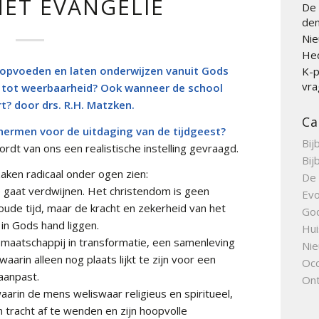
HET EVANGELIE
De 
den
Nie
Hed
 opvoeden en laten onderwijzen vanuit Gods
K-p
vra
 tot weerbaarheid? Ook wanneer de school
t? door drs. R.H. Matzken.
Ca
ermen voor de uitdaging van de tijdgeest?
Bij
rdt van ons een realistische instelling gevraagd.
Bij
aken radicaal onder ogen zien:
De 
 gaat verdwijnen. Het christendom is geen
Evo
ude tijd, maar de kracht en zekerheid van het
Go
in Gods hand liggen.
Hui
n maatschappij in transformatie, een samenleving
Nie
waarin alleen nog plaats lijkt te zijn voor een
Occ
 aanpast.
Ont
aarin de mens weliswaar religieus en spiritueel,
tracht af te wenden en zijn hoopvolle