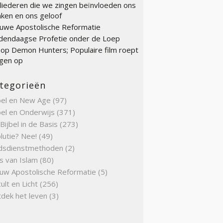
liederen die we zingen beïnvloeden ons
ken en ons geloof
uwe Apostolische Reformatie
endaagse Profetie onder de Loep
op Demon Hunters; Populaire film roept
gen op
tegorieën
bel en New Age
(97)
bel en Onderwijs
(371)
Bijbel in de Basis
(273)
lutie? Nee!
(49)
dsdienstmethoden
(2)
s van Islam
(80)
uw Apostolische Reformatie
(5)
ult en Licht
(256)
dek het leven
(3)