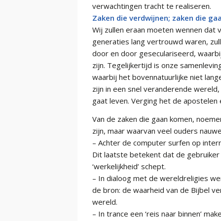
verwachtingen tracht te realiseren.
Zaken die verdwijnen; zaken die ga
Wij zullen eraan moeten wennen dat ve
generaties lang vertrouwd waren, zu
door en door geseculariseerd, waarb
zijn. Tegelijkertijd is onze samenlevi
waarbij het bovennatuurlijke niet lan
zijn in een snel veranderende wereld
gaat leven. Verging het de apostelen
Van de zaken die gaan komen, noemen w
zijn, maar waarvan veel ouders nauwel
– Achter de computer surfen op internet
Dit laatste betekent dat de gebruiker
‘werkelijkheid’ schept.
– In dialoog met de wereldreligies w
de bron: de waarheid van de Bijbel ve
wereld.
– In trance een ‘reis naar binnen’ ma