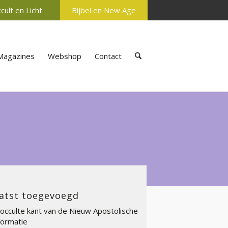
cult en Licht
Bijbel en New Age
Magazines
Webshop
Contact
s
atst toegevoegd
occulte kant van de Nieuw Apostolische
ormatie