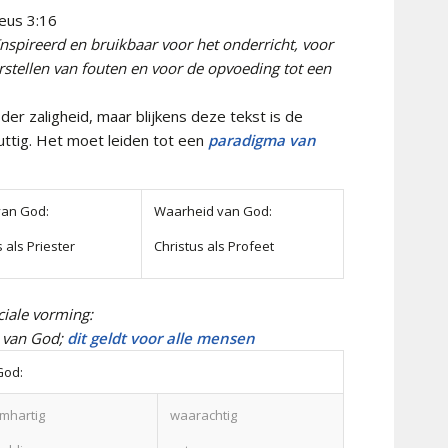
heus 3:16
eïnspireerd en bruikbaar voor het onderricht, voor
stellen van fouten en voor de opvoeding tot een
 der zaligheid, maar blijkens deze tekst is de
uttig. Het moet leiden tot een
paradigma van
van God:
Waarheid van God:
 als Priester
Christus als Profeet
ciale vorming:
s van God;
dit geldt voor alle mensen
God:
mhartig
waarachtig