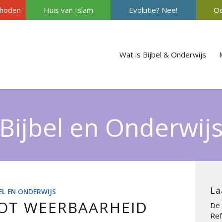
hoden
Huis van Islam
Evolutie? Nee!
Oc
Wat is Bijbel & Onderwijs
Bijbel en Onderwij
La
BEL EN ONDERWIJS
OT WEERBAARHEID
De 
Ref