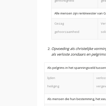
gerechtigheid
ged
Alle mensen zijn rentmeester van G
Gezag
Ver
gehoorzaamheid
sol
Opvoeding als christelijke vormin
als verloste zondaars en pelgrim
Als pelgrims in het spanningsveld tusse
lijden
verlos
heiliging
vergev
Als mensen die hun bestemming, het eeu