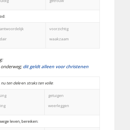
uldig
getrouw
od:
antwoordelijk
voorzichtig
idair
waakzaam
g:
s onderweg;
dit geldt alleen voor christenen
n
nu ten dele
en
straks ten volle
:
sing
getuigen
ing
weerleggen
wige leven, bereiken: