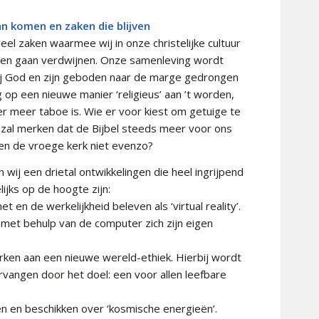
an komen en zaken die blijven
el zaken waarmee wij in onze christelijke cultuur
llen gaan verdwijnen. Onze samenleving wordt
ij God en zijn geboden naar de marge gedrongen
ng op een nieuwe manier ‘religieus’ aan ’t worden,
ger meer taboe is. Wie er voor kiest om getuige te
, zal merken dat de Bijbel steeds meer voor ons
 en de vroege kerk niet evenzo?
ij een drietal ontwikkelingen die heel ingrijpend
ijks op de hoogte zijn:
 en de werkelijkheid beleven als ‘virtual reality’.
 met behulp van de computer zich zijn eigen
erken aan een nieuwe wereld-ethiek. Hierbij wordt
rvangen door het doel: een voor allen leefbare
ken en beschikken over ‘kosmische energieën’.