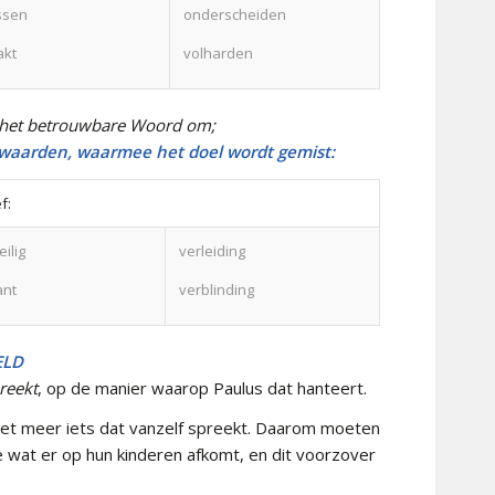
ssen
onderscheiden
akt
volharden
n het betrouwbare Woord om;
n-waarden, waarmee het doel wordt gemist:
f:
eilig
verleiding
ant
verblinding
ELD
reekt
, op de manier waarop Paulus dat hanteert.
g niet meer iets dat vanzelf spreekt. Daarom moeten
 wat er op hun kinderen afkomt, en dit voorzover