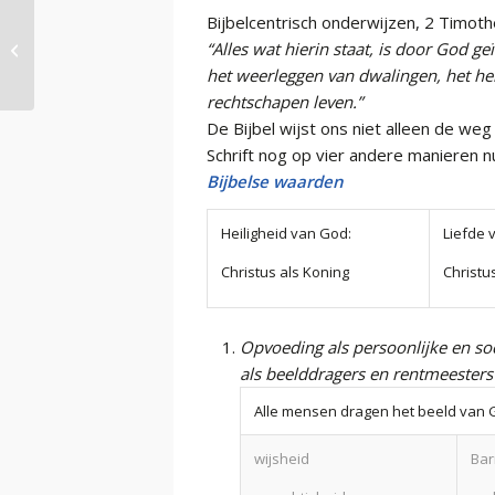
Bijbelcentrisch onderwijzen, 2 Timot
Info-blad 5: Grenzen aan de vrijheid
“Alles wat hierin staat, is door God g
van onderwijs
het weerleggen van dwalingen, het her
rechtschapen leven.”
De Bijbel wijst ons niet alleen de weg
Schrift nog op vier andere manieren n
Bijbelse waarden
Heiligheid van God:
Liefde 
Christus als Koning
Christus
Opvoeding als persoonlijke en so
als beelddragers en rentmeester
Alle mensen dragen het beeld van 
wijsheid
Bar