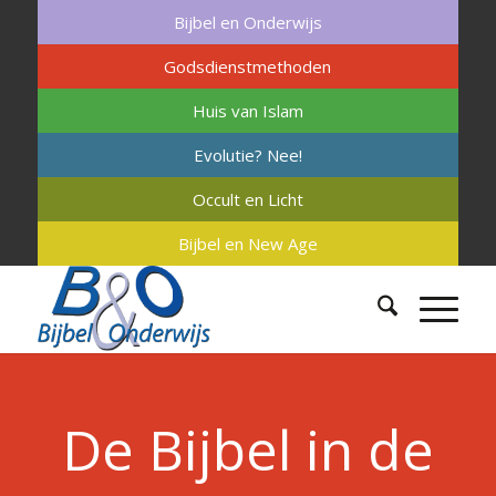
Bijbel en Onderwijs
Godsdienstmethoden
Huis van Islam
Evolutie? Nee!
Occult en Licht
Bijbel en New Age
De Bijbel in de