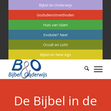
Bijbel en Onderwijs
Godsdienstmethoden
Huis van Islam
Evolutie? Nee!
Occult en Licht
Bijbel en New Age
De Bijbel in de