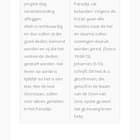
jongste dag
Paradijs zal
verantwoording
belanden. Volgens de
afleggen.
Koran gaan alle
Allah is rechtvaardig
moslims naar de hel
en dus zullen zij die
en daarna zullen
goed deden, beloond
sommigen daaruit
worden en zij die het
worden gered. (Soera
verkeerde deden,
19:68-72)
gestraft worden. Het
Johannes (5:13)
leven op aarde is
schrijft: Dit heb ik u
tijdelijk en het is een
geschreven, die
test. Wie de test
gelooft in de Naam
doorstaan, zullen
van de Zoon van
voor altoos genieten
God, opdat gij weet
in het Paradijs.
dat gij eeuwig leven
hebt.