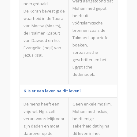
werd aangetoond dat
neergedaald.
Mohammed geput
De Koran bevestigt de
heeft uit
waarheid in de Taura
vóórislamitische
van Moesa (Mozes),
bronnen zoals de
de Psalmen (Zabur)
Talmoed, apocriefe
van Dawoed en het
boeken,
Evangelie (Indjil) van
zoroastrische
Jezus (Isa).
geschriften en het
Egyptische
dodenboek.
6. Is er een leven na dit leven?
De mens heeft een
Geen enkele moslim,
vrije wil. Hij is zelf
Mohammed incluis,
verantwoordelijk voor
heeft enige
zijn daden en moet
zekerheid dat hij na
daarover op de
dit leven in het