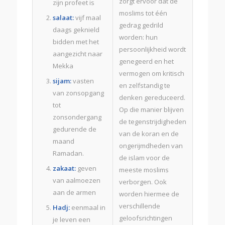
zorgt ervoor dat de
zijn profeet is
moslims tot één
salaat:
vijf maal
gedrag gedrild
daags geknield
worden: hun
bidden met het
persoonlijkheid wordt
aangezicht naar
genegeerd en het
Mekka
vermogen om kritisch
sijam:
vasten
en zelfstandig te
van zonsopgang
denken gereduceerd.
tot
Op die manier blijven
zonsondergang
de tegenstrijdigheden
gedurende de
van de koran en de
maand
ongerijmdheden van
Ramadan.
de islam voor de
zakaat:
geven
meeste moslims
van aalmoezen
verborgen. Ook
aan de armen
worden hiermee de
verschillende
Hadj:
eenmaal in
geloofsrichtingen
je leven een