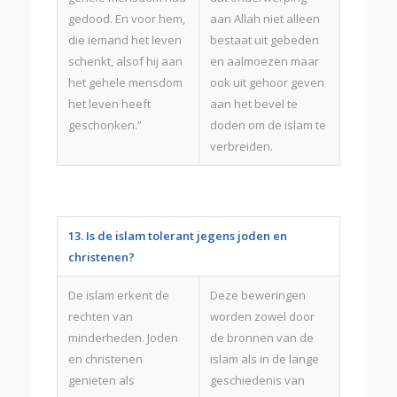
gedood. En voor hem,
aan Allah niet alleen
die iemand het leven
bestaat uit gebeden
schenkt, alsof hij aan
en aalmoezen maar
het gehele mensdom
ook uit gehoor geven
het leven heeft
aan het bevel te
geschonken.”
doden om de islam te
verbreiden.
13. Is de islam tolerant jegens joden en
christenen?
De islam erkent de
Deze beweringen
rechten van
worden zowel door
minderheden. Joden
de bronnen van de
en christenen
islam als in de lange
genieten als
geschiedenis van