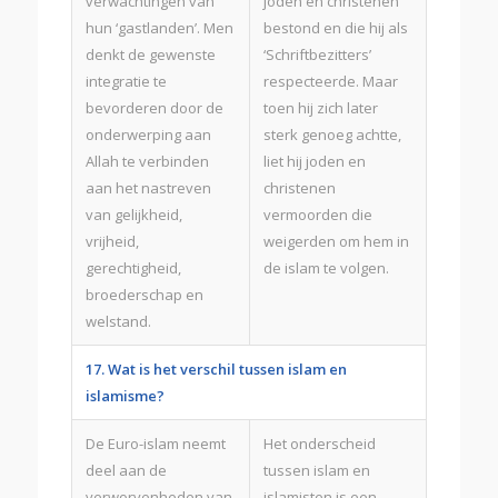
verwachtingen van
joden en christenen
hun ‘gastlanden’. Men
bestond en die hij als
denkt de gewenste
‘Schriftbezitters’
integratie te
respecteerde. Maar
bevorderen door de
toen hij zich later
onderwerping aan
sterk genoeg achtte,
Allah te verbinden
liet hij joden en
aan het nastreven
christenen
van gelijkheid,
vermoorden die
vrijheid,
weigerden om hem in
gerechtigheid,
de islam te volgen.
broederschap en
welstand.
17. Wat is het verschil tussen islam en
islamisme?
De Euro-islam neemt
Het onderscheid
deel aan de
tussen islam en
verworvenheden van
islamisten is een