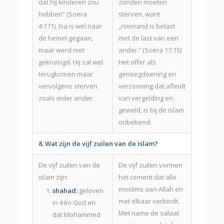
dat hij kinderen zou
zonden moeten
hebben” (Soera
sterven, want
4:171). Isa is wel naar
„niemand is belast
de hemel gegaan,
met de last van een
maar werd niet
ander.” (Soera 17:15)
gekruisigd. Hij zal wel
Het offer als
terugkomen maar
genoegdoening en
vervolgens sterven
verzoening dat afleidt
zoals ieder ander.
van vergelding en
geweld, is bij de islam
onbekend.
8. Wat zijn de vijf zuilen van de islam?
De vijf zuilen van de
De vijf zuilen vormen
islam zijn:
het cement dat alle
moslims aan Allah en
shahad:
geloven
met elkaar verbindt.
in één God en
Met name de salaat
dat Mohammed