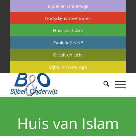
Bijbel en Onderwijs
Godsdienstmethoden
Huis van Islam
Evolutie? Nee!
Occult en Licht
Bijbel en New Age
Huis van Islam