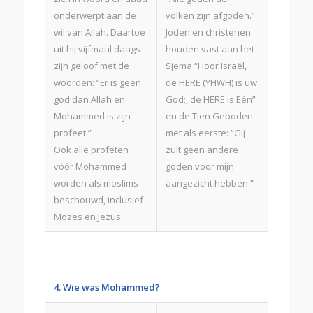
onderwerpt aan de
volken zijn afgoden.”
wil van Allah. Daartoe
Joden en christenen
uit hij vijfmaal daags
houden vast aan het
zijn geloof met de
Sjema “Hoor Israël,
woorden: “Er is geen
de HERE (YHWH) is uw
god dan Allah en
God;, de HERE is Eén”
Mohammed is zijn
en de Tien Geboden
profeet.”
met als eerste: “Gij
Ook alle profeten
zult geen andere
vóór Mohammed
goden voor mijn
worden als moslims
aangezicht hebben.”
beschouwd, inclusief
Mozes en Jezus.
4. Wie was Mohammed?