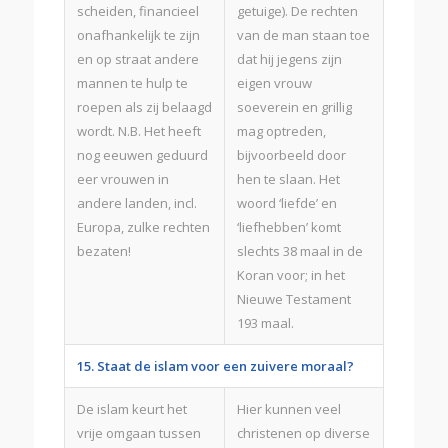
scheiden, financieel
getuige). De rechten
onafhankelijk te zijn
van de man staan toe
en op straat andere
dat hij jegens zijn
mannen te hulp te
eigen vrouw
roepen als zij belaagd
soeverein en grillig
wordt. N.B. Het heeft
mag optreden,
nog eeuwen geduurd
bijvoorbeeld door
eer vrouwen in
hen te slaan. Het
andere landen, incl.
woord ‘liefde’ en
Europa, zulke rechten
‘liefhebben’ komt
bezaten!
slechts 38 maal in de
Koran voor; in het
Nieuwe Testament
193 maal.
15. Staat de islam voor een zuivere moraal?
De islam keurt het
Hier kunnen veel
vrije omgaan tussen
christenen op diverse