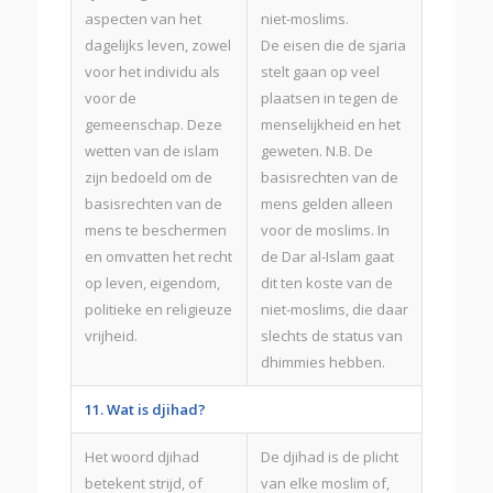
aspecten van het
niet-moslims.
dagelijks leven, zowel
De eisen die de sjaria
voor het individu als
stelt gaan op veel
voor de
plaatsen in tegen de
gemeenschap. Deze
menselijkheid en het
wetten van de islam
geweten. N.B. De
zijn bedoeld om de
basisrechten van de
basisrechten van de
mens gelden alleen
mens te beschermen
voor de moslims. In
en omvatten het recht
de Dar al-Islam gaat
op leven, eigendom,
dit ten koste van de
politieke en religieuze
niet-moslims, die daar
vrijheid.
slechts de status van
dhimmies hebben.
11. Wat is djihad?
Het woord djihad
De djihad is de plicht
betekent strijd, of
van elke moslim of,