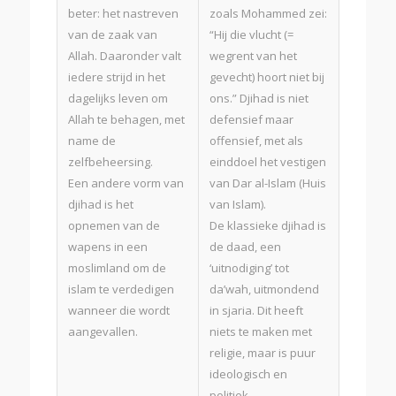
beter: het nastreven
zoals Mohammed zei:
van de zaak van
“Hij die vlucht (=
Allah. Daaronder valt
wegrent van het
iedere strijd in het
gevecht) hoort niet bij
dagelijks leven om
ons.” Djihad is niet
Allah te behagen, met
defensief maar
name de
offensief, met als
zelfbeheersing.
einddoel het vestigen
Een andere vorm van
van Dar al-Islam (Huis
djihad is het
van Islam).
opnemen van de
De klassieke djihad is
wapens in een
de daad, een
moslimland om de
‘uitnodiging’ tot
islam te verdedigen
da’wah, uitmondend
wanneer die wordt
in sjaria. Dit heeft
aangevallen.
niets te maken met
religie, maar is puur
ideologisch en
politiek.