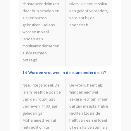
christenzendelingen
islam. Als een moslim
daar hun scholen en
van geloof verandert,
ziekenhuizen
verdient hij de
gebruiken. Helaas
doodstraf!
worden in veel
landen aan
moslimminderheden
zulke rechten
ontzegd.
14. Worden vrouwen in de islam onderdrukt?
Nee, integendeel. De
De vrouw heeft als
islam heeft de positie
‘minderheid’ wel
van de vrouw juist
zekere rechten, maar
verheven. 1400 jaar
dat zijn meestal halve
geleden gaf
rechten (zoals de
Mohammed hen al
helft van een erfdeel
het recht om te
of een halve stem als