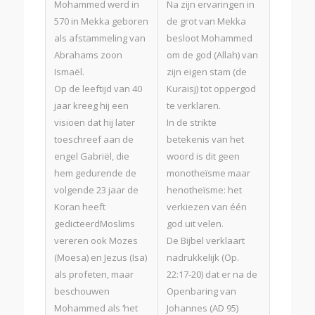
Mohammed werd in
Na zijn ervaringen in
570 in Mekka geboren
de grot van Mekka
als afstammeling van
besloot Mohammed
Abrahams zoon
om de god (Allah) van
Ismaël.
zijn eigen stam (de
Op de leeftijd van 40
Kuraisj) tot oppergod
jaar kreeg hij een
te verklaren.
visioen dat hij later
In de strikte
toeschreef aan de
betekenis van het
engel Gabriël, die
woord is dit geen
hem gedurende de
monotheïsme maar
volgende 23 jaar de
henotheïsme: het
Koran heeft
verkiezen van één
gedicteerdMoslims
god uit velen.
vereren ook Mozes
De Bijbel verklaart
(Moesa) en Jezus (Isa)
nadrukkelijk (Op.
als profeten, maar
22:17-20) dat er na de
beschouwen
Openbaring van
Mohammed als ‘het
Johannes (AD 95)