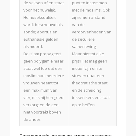
de seksen af en staat
punten instemmen
voor het huwelijk.
met de moslims. Ook
Homoseksualiteit
zij nemen afstand
wordt beschouwd als
van de
zonde; abortus en
verdorvenheden van
euthanasie gelden
de seculiere
als moord.
samenleving.
De islam propageert
Maar niet tot elke
geen polygamie maar
prijs! Het mag geen
staat wel toe dat een
motief zijn om te
moslimman meerdere
streven naar een
vrouwen neemt tot
theocratische staat
een maximum van
en de scheiding
vier, mits hij hen goed
tussen kerk en staat
verzorgt en de een
op te heffen.
niet voortrekt boven
de ander.
Toegevoegde vragen op grond van recente