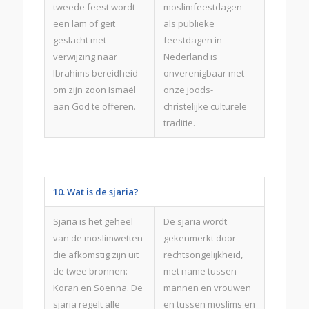
tweede feest wordt
moslimfeestdagen
een lam of geit
als publieke
geslacht met
feestdagen in
verwijzing naar
Nederland is
Ibrahims bereidheid
onverenigbaar met
om zijn zoon Ismaël
onze joods-
aan God te offeren.
christelijke culturele
traditie.
10. Wat is de sjaria?
Sjaria is het geheel
De sjaria wordt
van de moslimwetten
gekenmerkt door
die afkomstig zijn uit
rechtsongelijkheid,
de twee bronnen:
met name tussen
Koran en Soenna. De
mannen en vrouwen
sjaria regelt alle
en tussen moslims en