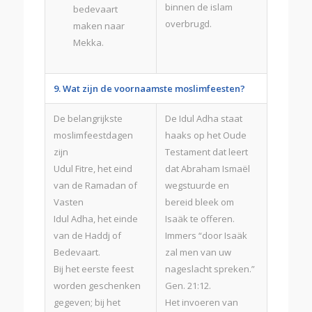
binnen de islam
bedevaart
overbrugd.
maken naar
Mekka.
9. Wat zijn de voornaamste moslimfeesten?
De belangrijkste
De Idul Adha staat
moslimfeestdagen
haaks op het Oude
zijn
Testament dat leert
Udul Fitre, het eind
dat Abraham Ismaël
van de Ramadan of
wegstuurde en
Vasten
bereid bleek om
Idul Adha, het einde
Isaäk te offeren.
van de Haddj of
Immers “door Isaäk
Bedevaart.
zal men van uw
Bij het eerste feest
nageslacht spreken.”
worden geschenken
Gen. 21:12.
gegeven; bij het
Het invoeren van