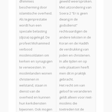
dhimmies
geweld weersproken.
bescherming door
Met uitzondering van
islamitische overheid.
Soera 2 “Er is geen
Als tegenprestatie
dwang in de
wordt hun een
godsdienst”
speciale belasting
rechtvaardigen de
(djizia) opgelegd. De
andere teksten in de
profeet Mohammed
Koran en de Hadith
verbood
de verdrukking van
moslimsoldaten om
joden en christenen.
kerken en synagogen
In alle tijden en op
te verwoesten. In
vele plaatsen heeft
moslimlanden wonen
men dit in praktijk
christenen in
gebracht.
welstand, staan in
Het recht om van
dienst van de
geloof te veranderen
overheid en kunnen
geldt alleen voor niet-
hun kerkdiensten
moslims die
bijwonen. Ook mogen
toetreden tot de