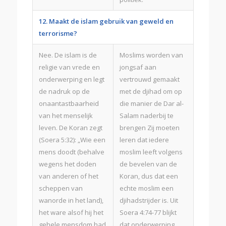
12. Maakt de islam gebruik van geweld en
terrorisme?
Nee. De islam is de
Moslims worden van
religie van vrede en
jongsaf aan
onderwerping en legt
vertrouwd gemaakt
de nadruk op de
met de djihad om op
onaantastbaarheid
die manier de Dar al-
van het menselijk
Salam naderbij te
leven. De Koran zegt
brengen Zij moeten
(Soera 5:32): „Wie een
leren dat iedere
mens doodt (behalve
moslim leeft volgens
wegens het doden
de bevelen van de
van anderen of het
Koran, dus dat een
scheppen van
echte moslim een
wanorde in het land),
djihadstrijder is. Uit
het ware alsof hij het
Soera 4:74-77 blijkt
gehele mensdom had
dat onderwerping