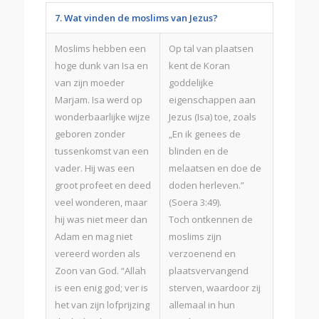
7. Wat vinden de moslims van Jezus?
Moslims hebben een
Op tal van plaatsen
hoge dunk van Isa en
kent de Koran
van zijn moeder
goddelijke
Marjam. Isa werd op
eigenschappen aan
wonderbaarlijke wijze
Jezus (Isa) toe, zoals
geboren zonder
„En ik genees de
tussenkomst van een
blinden en de
vader. Hij was een
melaatsen en doe de
groot profeet en deed
doden herleven.”
veel wonderen, maar
(Soera 3:49).
hij was niet meer dan
Toch ontkennen de
Adam en mag niet
moslims zijn
vereerd worden als
verzoenend en
Zoon van God. “Allah
plaatsvervangend
is een enig god; ver is
sterven, waardoor zij
het van zijn lofprijzing
allemaal in hun