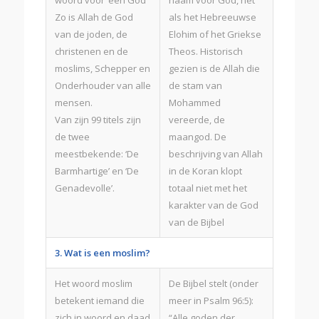
woord voor ‘één God’
naam voor God, net
Zo is Allah de God
als het Hebreeuwse
van de joden, de
Elohim of het Griekse
christenen en de
Theos. Historisch
moslims, Schepper en
gezien is de Allah die
Onderhouder van alle
de stam van
mensen.
Mohammed
Van zijn 99 titels zijn
vereerde, de
de twee
maangod. De
meestbekende: ‘De
beschrijving van Allah
Barmhartige’ en ‘De
in de Koran klopt
Genadevolle’.
totaal niet met het
karakter van de God
van de Bijbel
3. Wat is een moslim?
Het woord moslim
De Bijbel stelt (onder
betekent iemand die
meer in Psalm 96:5):
zich in woord en daad
“Alle goden der