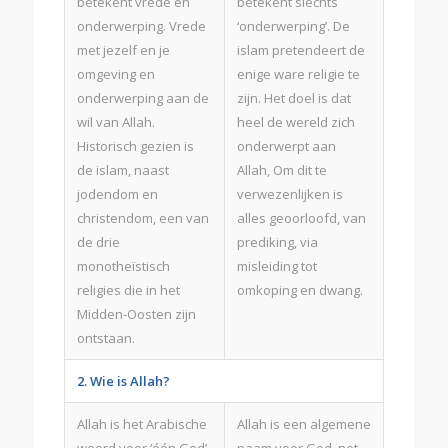
betekent vrede en
betekent slechts
onderwerping. Vrede
‘onderwerping’. De
met jezelf en je
islam pretendeert de
omgeving en
enige ware religie te
onderwerping aan de
zijn. Het doel is dat
wil van Allah.
heel de wereld zich
Historisch gezien is
onderwerpt aan
de islam, naast
Allah, Om dit te
jodendom en
verwezenlijken is
christendom, een van
alles geoorloofd, van
de drie
prediking, via
monotheïstisch
misleiding tot
religies die in het
omkoping en dwang.
Midden-Oosten zijn
ontstaan.
2. Wie is Allah?
Allah is het Arabische
Allah is een algemene