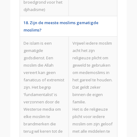
broedgrond voor het
djihadisme)
18. Zijn de meeste moslims gematigde
moslims?
De islam is een
Vrijwel iedere moslim
gematigde
acht het zijn
godsdienst. Een
religieuze plicht om
moslim die Allah
geweld te gebruiken
vereert kan geen
om medemoslims in
fanaticus of extremist
het gareel te houden.
zijn. Het begrip
Dat geldt zeker
‘fundamentalist’ is
binnen de eigen
verzonnen door de
familie.
Westerse media om
Het is de religieuze
elke moslim te
plicht voor iedere
brandmerken die
moslim om zijn geloof
terug wil keren tot de
met alle middelen te