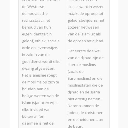
de Westerse
illusie, want in wezen
democratische
maakt de oproep tot
rechtsstaat, met
geloofsbelijdenis net
behoud van hun
zozeer het wezen
eigen identiteit in
van de islam uit als
geloof, ethiek, sociale
de oproep tot djihad.
orde en levenswijze.
Het eerste doelwit
In zaken van de
van de djihad zijn de
godsdienst wordt elke
liberale moslims
dwang afgewezen.
(zoals de
Het islamisme roept
Euromoslims) en die
de moslims op zich te
moslimstaten die de
houden aan de
djihad en de sjaria
heilige wetten van de
niet ernstig nemen.
islam (sjaria) en wijst
Daarna komen de
elke invloed van
joden, de christenen
buiten af (en
en de heidenen aan
daarmee is het de
de beurt.