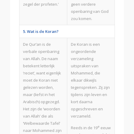
zegel der profeten.’
geen verdere
openbaring van God
zou komen.
5. Wat is de Koran?
De Qur’an is de
De Koran is een
verbale openbaring
ongeordende
van Allah. De naam
verzameling
betekent letterlijk
uitspraken van
‘reciet’, want eigenlijk
Mohammed, die
moet de Koran niet
elkaar dikwijls
gelezen worden,
tegenspreken. Zij zijn
maar (liefst in het
tijdens zijn leven en
Arabisch) opgezegd.
kort daarna
Het zijn de ‘woorden
opgeschreven en
van Allah’ die als
verzameld.
‘Welbewaarde Tafel’
e
Reeds in de 19
eeuw
naar Mohammed zijn