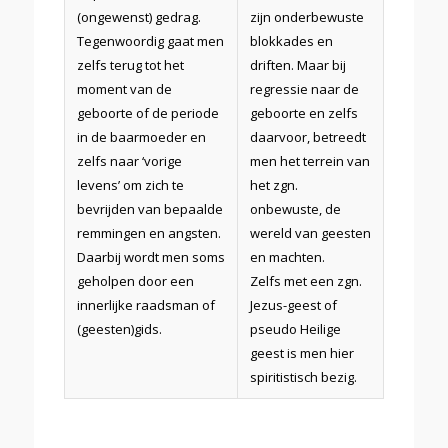
(ongewenst) gedrag.
zijn onderbewuste
Tegenwoordig gaat men
blokkades en
zelfs terug tot het
driften. Maar bij
moment van de
regressie naar de
geboorte of de periode
geboorte en zelfs
in de baarmoeder en
daarvoor, betreedt
zelfs naar ‘vorige
men het terrein van
levens’ om zich te
het zgn.
bevrijden van bepaalde
onbewuste, de
remmingen en angsten.
wereld van geesten
Daarbij wordt men soms
en machten.
geholpen door een
Zelfs met een zgn.
innerlijke raadsman of
Jezus-geest of
(geesten)gids.
pseudo Heilige
geest is men hier
spiritistisch bezig.