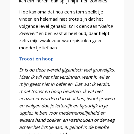
kan elimineren, dan splijt hij in tien zombies.’
Hoe kan oma dat nou een stom spelletje
vinden en helemaal niet trots zijn dat het
volgende level gehaald is? Ik denk aan “
Kleine
Zwerver”
en ben vast al heel oud, daar helpt
zelfs mijn zwak voor waterpistolen geen
moedertje lief aan.
Troost en hoop
Er is op deze wereld gigantisch veel gruwelijks.
Maar ik wil het niet verzinnen, want ik wil er
mijn geest niet in oefenen. Dat wat ik verzin,
moet troost en hoop bevatten. Ik wil niet
eenzamer worden dan ik al ben, (want gruwen
en walgen doe je letterlijk en figuurlijk in je
uppie). Ik ben voor medemenselijkheid en
elkaars hand zoeken en vasthouden onderweg
achter het lichtje aan, ik geloof in de belofte