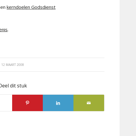
en
kerndoelen Godsdienst
enis
.
12 MAART 2008
Deel dit stuk