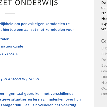
ZET ONDERWIJS
De 
den
Nie
Hed
lijkheid om per vak eigen kerndoelen te
K-p
vra
ft hiertoe een aanzet met kerndoelen voor
 talen
Ca
s natuurkunde
Bij
de vakken.
Bij
De 
Evo
Go
Hui
EN KLASSIEKE) TALEN
Nie
Occ
eerlingen taal gebruiken met verschillende
Ont
tieve situaties en leren zij nadenken over hun
 taalgebruik. Taal is bovendien het voertuig