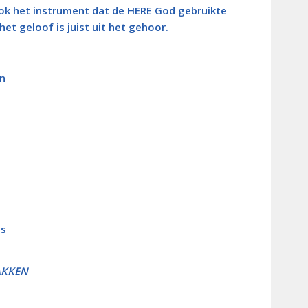
ook het instrument dat de HERE God gebruikte
et geloof is juist uit het gehoor.
n
js
AKKEN