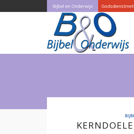
Bijbel en Onderwijs
Godsdienstmet
BIJ
KERNDOELE