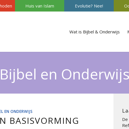
hoden
Huis van Islam
Evolutie? Nee!
Oc
Wat is Bijbel & Onderwijs
Bijbel en Onderwij
La
BEL EN ONDERWIJS
N BASISVORMING
De 
Ref