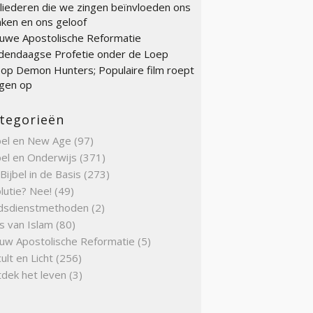
liederen die we zingen beïnvloeden ons
ken en ons geloof
uwe Apostolische Reformatie
endaagse Profetie onder de Loep
op Demon Hunters; Populaire film roept
gen op
tegorieën
bel en New Age
(97)
bel en Onderwijs
(371)
Bijbel in de Basis
(273)
lutie? Nee!
(49)
dsdienstmethoden
(2)
s van Islam
(80)
uw Apostolische Reformatie
(5)
ult en Licht
(256)
dek het leven
(3)