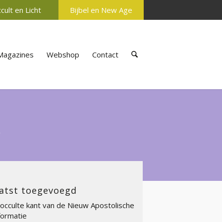
cult en Licht
Bijbel en New Age
Magazines
Webshop
Contact
s
atst toegevoegd
occulte kant van de Nieuw Apostolische
ormatie