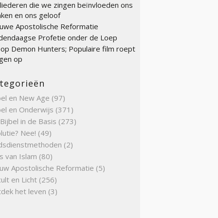
liederen die we zingen beïnvloeden ons
ken en ons geloof
uwe Apostolische Reformatie
endaagse Profetie onder de Loep
op Demon Hunters; Populaire film roept
gen op
tegorieën
bel en New Age
(97)
bel en Onderwijs
(371)
Bijbel in de Basis
(273)
lutie? Nee!
(49)
dsdienstmethoden
(2)
s van Islam
(80)
uw Apostolische Reformatie
(5)
ult en Licht
(256)
dek het leven
(3)