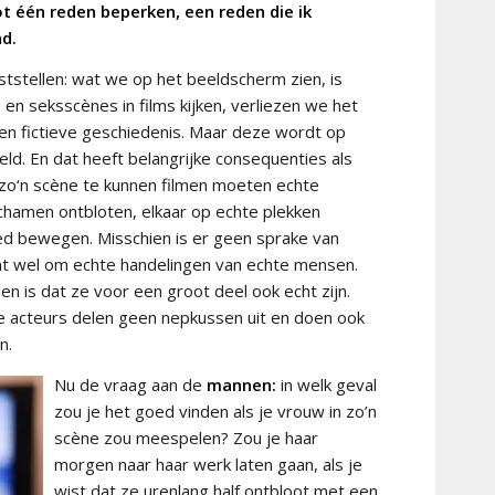
ot één reden beperken, een reden die ik
nd.
tstellen: wat we op het beeldscherm zien, is
t- en seksscènes in films kijken, verliezen we het
 een fictieve geschiedenis. Maar deze wordt op
ld. En dat heeft belangrijke consequenties als
o‘n scène te kunnen filmen moeten echte
ichamen ontbloten, elkaar op echte plekken
ed bewegen. Misschien is er geen sprake van
t wel om echte handelingen van echte mensen.
en is dat ze voor een groot deel ook echt zijn.
e acteurs delen geen nepkussen uit en doen ook
n.
Nu de vraag aan de
mannen:
in welk geval
zou je het goed vinden als je vrouw in zo’n
scène zou meespelen? Zou je haar
morgen naar haar werk laten gaan, als je
wist dat ze urenlang half ontbloot met een