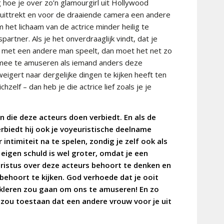
g hoe je over zo’n glamourgirl uit Hollywood
n uittrekt en voor de draaiende camera een andere
 het lichaam van de actrice minder heilig te
partner. Als je het onverdraaglijk vindt, dat je
 met een andere man speelt, dan moet het net zo
armee te amuseren als iemand anders deze
eigert naar dergelijke dingen te kijken heeft ten
chzelf – dan heb je die actrice lief zoals je je
gen die deze acteurs doen verbiedt. En als de
erbiedt hij ook je voyeuristische deelname
intimiteit na te spelen, zondig je zelf ook als
e eigen schuld is wel groter, omdat je een
hristus over deze acteurs behoort te denken en
behoort te kijken. God verhoede dat je ooit
 kleren zou gaan om ons te amuseren! En zo
zou toestaan dat een andere vrouw voor je uit