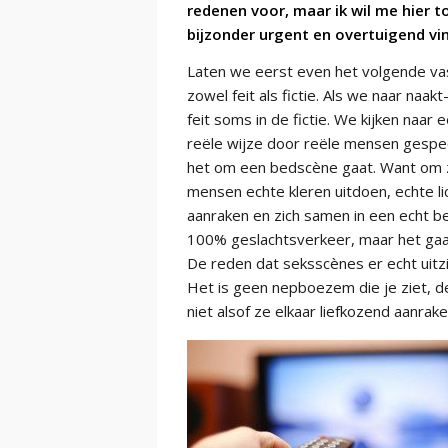
redenen voor, maar ik wil me hier t
bijzonder urgent en overtuigend vi
Laten we eerst even het volgende vas
zowel feit als fictie. Als we naar naak
feit soms in de fictie. We kijken naar
reële wijze door reële mensen gespee
het om een bedscène gaat. Want om z
mensen echte kleren uitdoen, echte l
aanraken en zich samen in een echt b
100% geslachtsverkeer, maar het gaa
De reden dat seksscènes er echt uitzi
Het is geen nepboezem die je ziet, d
niet alsof ze elkaar liefkozend aanrake