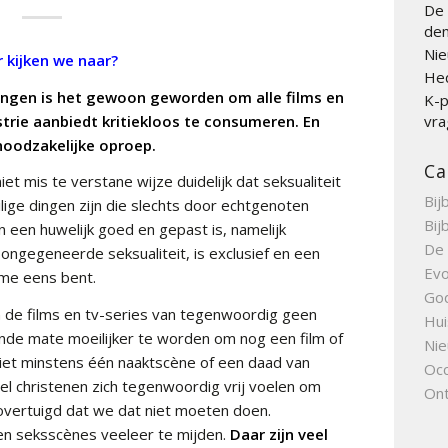
De 
den
Nie
 kijken we naar?
Hed
kringen is het gewoon geworden om alle films en
K-p
trie aanbiedt kritiekloos te consumeren. En
vra
 noodzakelijke oproep.
Ca
et mis te verstane wijze duidelijk dat seksualiteit
Bij
ige dingen zijn die slechts door echtgenoten
Bij
 een huwelijk goed en gepast is, namelijk
De 
ngegeneerde seksualiteit, is exclusief en een
Evo
 me eens bent.
Go
in de films en tv-series van tegenwoordig geen
Hui
nde mate moeilijker te worden om nog een film of
Nie
iet minstens één naaktscène of een daad van
Occ
el christenen zich tegenwoordig vrij voelen om
Ont
n overtuigd dat we dat niet moeten doen.
en seksscènes veeleer te mijden.
Daar zijn veel