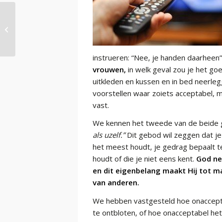
Het oude en het nieuwe kruis
instrueren: “Nee, je handen daarheen”
vrouwen
,
in welk geval zou je het go
uitkleden en kussen en in bed neerleg
voorstellen waar zoiets acceptabel, m
vast.
We kennen het tweede van de beide 
als uzelf.”
Dit gebod wil zeggen dat j
het meest houdt, je gedrag bepaalt t
houdt of die je niet eens kent.
God nee
en dit eigenbelang maakt Hij tot 
van anderen.
We hebben vastgesteld hoe onaccepta
te ontbloten, of hoe onacceptabel het