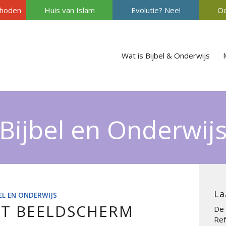
hoden
Huis van Islam
Evolutie? Nee!
Oc
Wat is Bijbel & Onderwijs
Bijbel en Onderwij
La
BEL EN ONDERWIJS
ET BEELDSCHERM
De 
Ref