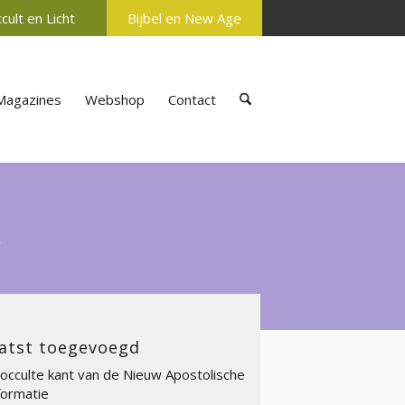
cult en Licht
Bijbel en New Age
Magazines
Webshop
Contact
s
atst toegevoegd
occulte kant van de Nieuw Apostolische
ormatie