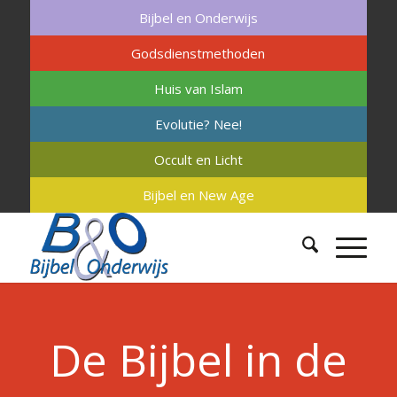
Bijbel en Onderwijs
Godsdienstmethoden
Huis van Islam
Evolutie? Nee!
Occult en Licht
Bijbel en New Age
De Bijbel in de