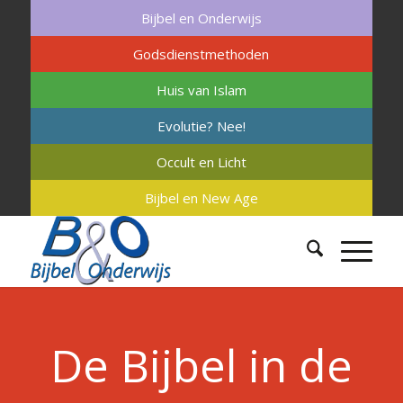
Bijbel en Onderwijs
Godsdienstmethoden
Huis van Islam
Evolutie? Nee!
Occult en Licht
Bijbel en New Age
De Bijbel in de