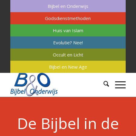
Bijbel en Onderwijs
Godsdienstmethoden
Huis van Islam
Evolutie? Nee!
Occult en Licht
Bijbel en New Age
De Bijbel in de