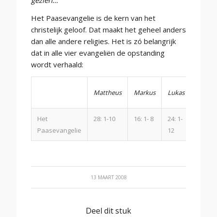
gezien…
Het Paasevangelie is de kern van het
christelijk geloof. Dat maakt het geheel anders
dan alle andere religies. Het is zó belangrijk
dat in alle vier evangeliën de opstanding
wordt verhaald:
Mattheus
Markus
Lukas
Johann
Het
28: 1-10
16: 1- 8
24: 1-
20: 1-1
Paasevangelie
12
13 MAART 2008
Deel dit stuk