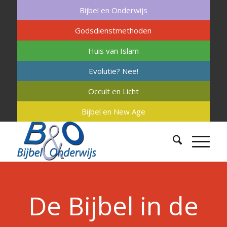
Bijbel en Onderwijs
Godsdienstmethoden
Huis van Islam
Evolutie? Nee!
Occult en Licht
Bijbel en New Age
De Bijbel in de