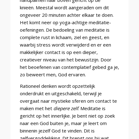
knieën.
Meestal wordt aangeraden om dit
ongeveer 20 minuten achter elkaar te doen.
Het komt neer op
y
o
ga
-achtige meditatie-
oefeningen. De bedoeling van meditatie is
complete rust in lichaam, ziel en geest, en
waarbij stress wordt verwijderd en er een
makkelijker contact is op een dieper,
creatiever niveau van het bewustzijn. Door
het beoefenen van contemplatief gebed ga je,
zo beweert men, God ervaren.
Rationeel denken wordt opzettelijk
onderdrukt en uitgeschakeld, terwijl je
overgaat naar mystieke sferen om contact te
maken met het
diepere zelf
. Meditatie is
gericht op het innerlijke. Je bent niet op zoek
naar een God buiten je, maar je leert om
binnenin jezelf God te vinden. Dit is
zelfvergoddelijking. Dit brengt ons bij wat