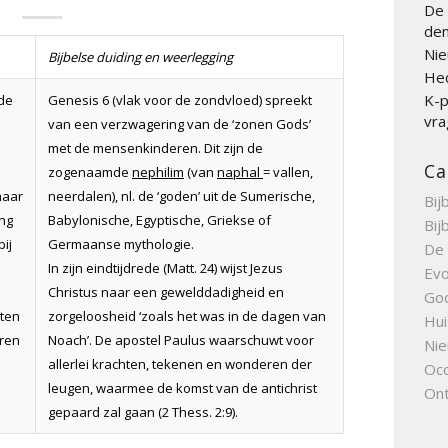
De 
den
Nie
Bijbelse duiding en weerlegging
Hed
K-p
lde
Genesis 6 (vlak voor de zondvloed) spreekt
vra
van een verzwagering van de ‘zonen Gods’
met de mensenkinderen. Dit zijn de
Ca
zogenaamde
nephilim
(van
naphal
= vallen,
naar
neerdalen), nl. de ‘goden’ uit de Sumerische,
Bij
ing
Babylonische, Egyptische, Griekse of
Bij
bij
Germaanse mythologie.
De 
In zijn eindtijdrede (Matt. 24) wijst Jezus
Evo
Christus naar een gewelddadigheid en
Go
hten
zorgeloosheid ‘zoals het was in de dagen van
Hui
eren
Noach’. De apostel Paulus waarschuwt voor
Nie
allerlei krachten, tekenen en wonderen der
Occ
leugen, waarmee de komst van de antichrist
Ont
gepaard zal gaan (2 Thess. 2:9).