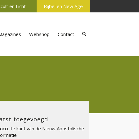
cult en Licht
Bijbel en New Age
Magazines
Webshop
Contact
atst toegevoegd
occulte kant van de Nieuw Apostolische
ormatie