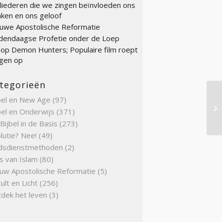
liederen die we zingen beïnvloeden ons
ken en ons geloof
uwe Apostolische Reformatie
endaagse Profetie onder de Loep
op Demon Hunters; Populaire film roept
gen op
tegorieën
bel en New Age
(97)
Gr
bel en Onderwijs
(371)
Bijbel in de Basis
(273)
lutie? Nee!
(49)
dsdienstmethoden
(2)
s van Islam
(80)
uw Apostolische Reformatie
(5)
ult en Licht
(256)
dek het leven
(3)