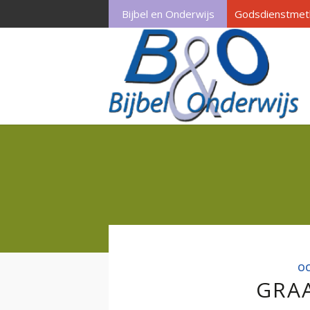
Bijbel en Onderwijs
Godsdienstmet
OC
GRA